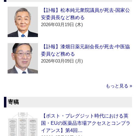
【訃報】松本純元衆院議員が死去‐国家公
安委員長など務める
2026年03月19日 (木)
【訃報】漆畑日薬元副会長が死去‐中医協
委員など務める
2026年03月09日 (月)
もっと見る »
寄稿
【ポスト・ブレグジット時代における英
国・EUの医薬品市場アクセスとコンプラ
イアンス】第4回…