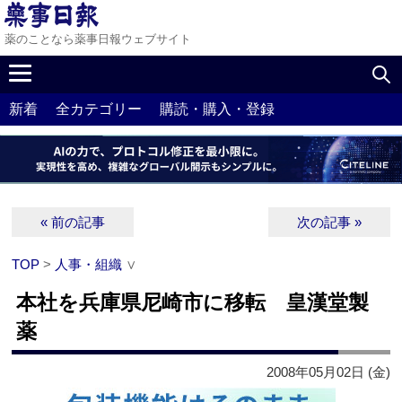
薬のことなら薬事日報ウェブサイト
新着
全カテゴリー
購読・購入・登録
« 前の記事
次の記事 »
TOP
>
人事・組織
∨
本社を兵庫県尼崎市に移転 皇漢堂製
薬
2008年05月02日 (金)