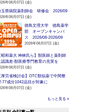
026年08月07日 (金)
埼玉県病院薬剤師会 研修会 2026/09
026年08月07日 (金)
徳島文理大学 徳島薬学
部 オープンキャンパ
ス 2026/08-2026/09
2026年08月07日 (金)
【昭和薬大 神林氏ら】獣医師と薬剤師
に認識差‐獣医療専門教育の充実を
026年08月07日 (金)
【厚労省検討会】OTC類似薬で中間整
理‐77成分1042品目が対象に
026年08月07日 (金)
もっと見る »