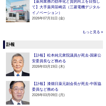
【薬局業務の効率化と質的向上を目指し
て】大手薬局笹崎店（三菱電機デジタル
イノベーション）
2026年07月31日 (金)
もっと見る »
訃報
【訃報】松本純元衆院議員が死去‐国家公
安委員長など務める
2026年03月19日 (木)
【訃報】漆畑日薬元副会長が死去‐中医協
委員など務める
2026年03月09日 (月)