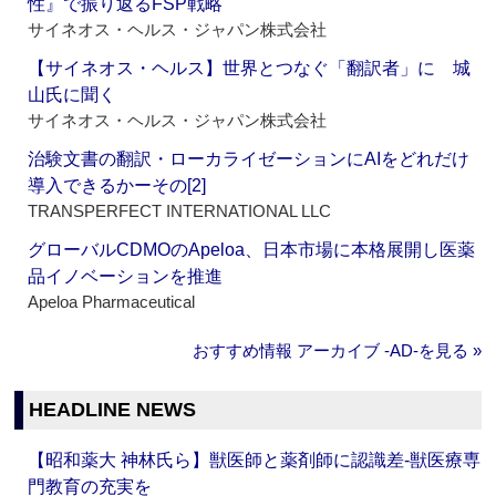
性』で振り返るFSP戦略
サイネオス・ヘルス・ジャパン株式会社
【サイネオス・ヘルス】世界とつなぐ「翻訳者」に 城
山氏に聞く
サイネオス・ヘルス・ジャパン株式会社
治験文書の翻訳・ローカライゼーションにAIをどれだけ
導入できるかーその[2]
TRANSPERFECT INTERNATIONAL LLC
グローバルCDMOのApeloa、日本市場に本格展開し医薬
品イノベーションを推進
Apeloa Pharmaceutical
おすすめ情報 アーカイブ ‐AD‐を見る »
HEADLINE NEWS
【昭和薬大 神林氏ら】獣医師と薬剤師に認識差‐獣医療専
門教育の充実を