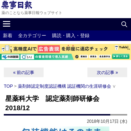
薬のことなら薬事日報ウェブサイト
新着
全カテゴリー
購読・購入・登録
« 前の記事
次の記事 »
TOP
>
薬剤師認定制度認証機構 認証機関の生涯研修会
∨
星薬科大学 認定薬剤師研修会
2018/12
2018年10月17日 (水)