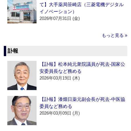
て】大手薬局笹崎店（三菱電機デジタル
イノベーション）
2026年07月31日 (金)
もっと見る »
訃報
【訃報】松本純元衆院議員が死去‐国家公
安委員長など務める
2026年03月19日 (木)
【訃報】漆畑日薬元副会長が死去‐中医協
委員など務める
2026年03月09日 (月)