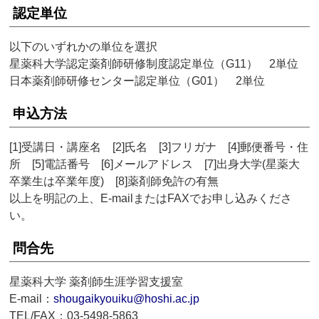
認定単位
以下のいずれかの単位を選択
星薬科大学認定薬剤師研修制度認定単位（G11） 2単位
日本薬剤師研修センター認定単位（G01） 2単位
申込方法
[1]受講日・講座名 [2]氏名 [3]フリガナ [4]郵便番号・住
所 [5]電話番号 [6]メールアドレス [7]出身大学(星薬大
卒業生は卒業年度) [8]薬剤師免許の有無
以上を明記の上、E-mailまたはFAXでお申し込みくださ
い。
問合先
星薬科大学 薬剤師生涯学習支援室
E-mail：
shougaikyouiku@hoshi.ac.jp
TEL/FAX：03-5498-5863