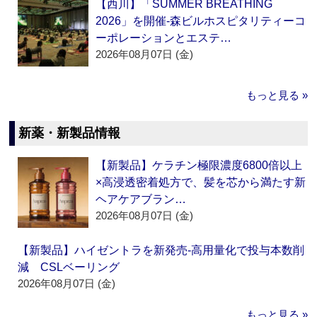
【西川】「SUMMER BREATHING
2026」を開催‐森ビルホスピタリティーコ
ーポレーションとエステ…
2026年08月07日 (金)
もっと見る »
新薬・新製品情報
【新製品】ケラチン極限濃度6800倍以上
×高浸透密着処方で、髪を芯から満たす新
ヘアケアブラン…
2026年08月07日 (金)
【新製品】ハイゼントラを新発売‐高用量化で投与本数削
減 CSLベーリング
2026年08月07日 (金)
もっと見る »