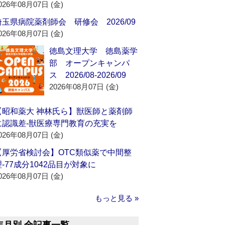
026年08月07日 (金)
埼玉県病院薬剤師会 研修会 2026/09
026年08月07日 (金)
徳島文理大学 徳島薬学
部 オープンキャンパ
ス 2026/08-2026/09
2026年08月07日 (金)
【昭和薬大 神林氏ら】獣医師と薬剤師
に認識差‐獣医療専門教育の充実を
026年08月07日 (金)
【厚労省検討会】OTC類似薬で中間整
理‐77成分1042品目が対象に
026年08月07日 (金)
もっと見る »