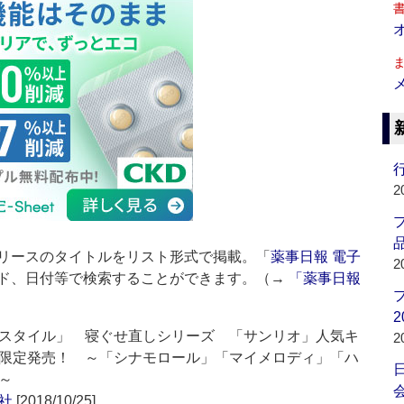
行
2
品
リースのタイトルをリスト形式で掲載。「
薬事日報 電子
2
ド、日付等で検索することができます。（→
「薬事日報
2
スタイル」 寝ぐせ直しシリーズ 「サンリオ」人気キ
2
限定発売！ ～「シナモロール」「マイメロディ」「ハ
～
会
社
[2018/10/25]