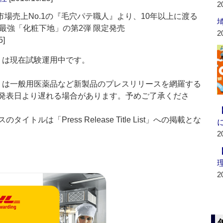
2
市場売上No.1の『毛穴パテ職人』より、10年以上に渡る
最強「化粧下地」の第2弾 限定発売
2
5]
t：新製品」は現在試験運用中です。
List：新製品」は一般用医薬品など新製品のプレスリリースを網羅する
発表日より遅れる場合があります。予めご了承くださ
ルは「Press Release Title List」への掲載とな
2
2