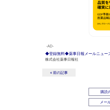
‐AD‐
◆登録無料◆薬事日報メールニュー
株式会社薬事日報社
« 前の記事
購読の
メー