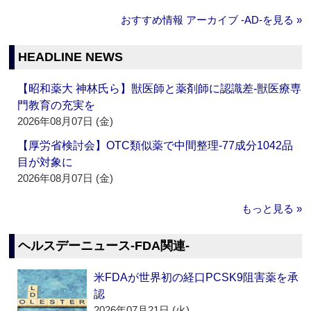
おすすめ情報 アーカイブ ‐AD‐を見る »
HEADLINE NEWS
【昭和薬大 神林氏ら】獣医師と薬剤師に認識差‐獣医療専
門教育の充実を
2026年08月07日 (金)
【厚労省検討会】OTC類似薬で中間整理‐77成分1042品
目が対象に
2026年08月07日 (金)
もっと見る »
ヘルスデーニュース‐FDA関連‐
米FDAが世界初の経口PCSK9阻害薬を承
認
2026年07月21日 (火)