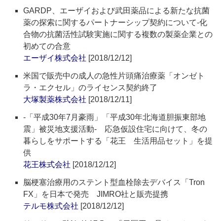
GARDP、エーザイおよび武田薬品による新たな抗菌
薬の探索に関するパートナーシップ契約について‐化
合物の抗菌活性試験実施に関する複数の製薬企業との
初めての合意
エーザイ株式会社
[2018/12/12]
米国で販売中の成人の急性片頭痛治療薬「オンゼト
ラ・エクセル」のライセンス契約終了
大塚製薬株式会社
[2018/12/11]
‐「平成30年7月豪雨」「平成30年北海道胆振東部地
震」被災地支援活動‐ 応急仮設住宅に向けて、冬の
暮らしをサポートする「花王 生活用品セット」を提
供
花王株式会社
[2018/12/12]
脳梗塞治療用のステント型血栓除去デバイス「Tron
FX」を日本で発売 JIMRO社と販売提携
テルモ株式会社
[2018/12/12]