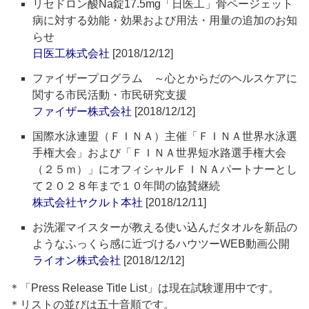
リセドロン酸Na錠17.5mg「日医工」骨ページェット
病に対する効能・効果および用法・用量の追加のお知
らせ
日医工株式会社
[2018/12/12]
ファイザープログラム ～心とからだのヘルスケアに
関する市民活動・市民研究支援
ファイザー株式会社
[2018/12/12]
国際水泳連盟（ＦＩＮＡ）主催「ＦＩＮＡ世界水泳選
手権大会」および「ＦＩＮＡ世界短水路選手権大会
（２５ｍ）」にオフィシャルＦＩＮＡパートナーとし
て２０２８年まで１０年間の協賛継続
株式会社ヤクルト本社
[2018/12/11]
お洗濯マイスターが教える使い込んだタオルを新品の
ようなふっくら感に近づけるハウツーWEB動画公開
ライオン株式会社
[2018/12/12]
＊「Press Release Title List」は現在試験運用中です。
＊リストの並びは五十音順です。