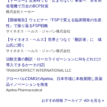
【トーホー】災害時でも『止まらない』事業へ 非常用
発電機で万全のBCP対策
株式会社トーホー
【開催報告】ウェビナー『FSPで変える臨床開発の生産
性』で振り返るFSP戦略
サイネオス・ヘルス・ジャパン株式会社
【サイネオス・ヘルス】世界とつなぐ「翻訳者」に 城
山氏に聞く
サイネオス・ヘルス・ジャパン株式会社
治験文書の翻訳・ローカライゼーションにAIをどれだけ
導入できるかーその[2]
TRANSPERFECT INTERNATIONAL LLC
グローバルCDMOのApeloa、日本市場に本格展開し医薬
品イノベーションを推進
Apeloa Pharmaceutical
おすすめ情報 アーカイブ ‐AD‐を見る »