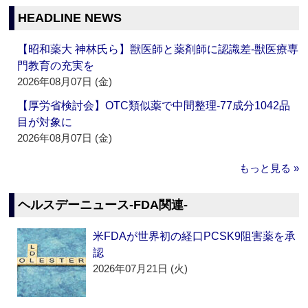
HEADLINE NEWS
【昭和薬大 神林氏ら】獣医師と薬剤師に認識差‐獣医療専
門教育の充実を
2026年08月07日 (金)
【厚労省検討会】OTC類似薬で中間整理‐77成分1042品
目が対象に
2026年08月07日 (金)
もっと見る »
ヘルスデーニュース‐FDA関連‐
米FDAが世界初の経口PCSK9阻害薬を承
認
2026年07月21日 (火)