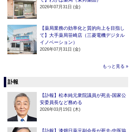
2026年07月31日 (金)
【薬局業務の効率化と質的向上を目指し
て】大手薬局笹崎店（三菱電機デジタル
イノベーション）
2026年07月31日 (金)
もっと見る »
訃報
【訃報】松本純元衆院議員が死去‐国家公
安委員長など務める
2026年03月19日 (木)
【訃報】漆畑日薬元副会長が死去‐中医協