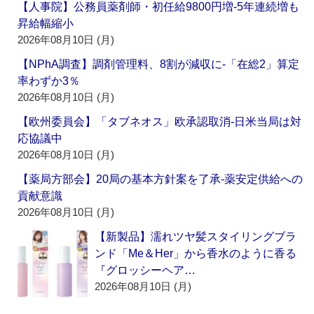
【人事院】公務員薬剤師・初任給9800円増‐5年連続増も
昇給幅縮小
2026年08月10日 (月)
【NPhA調査】調剤管理料、8割が減収に‐「在総2」算定
率わずか3％
2026年08月10日 (月)
【欧州委員会】「タブネオス」欧承認取消‐日米当局は対
応協議中
2026年08月10日 (月)
【薬局方部会】20局の基本方針案を了承‐薬安定供給への
貢献意識
2026年08月10日 (月)
【新製品】濡れツヤ髪スタイリングブラ
ンド「Me＆Her」から香水のように香る
『グロッシーヘア…
2026年08月10日 (月)