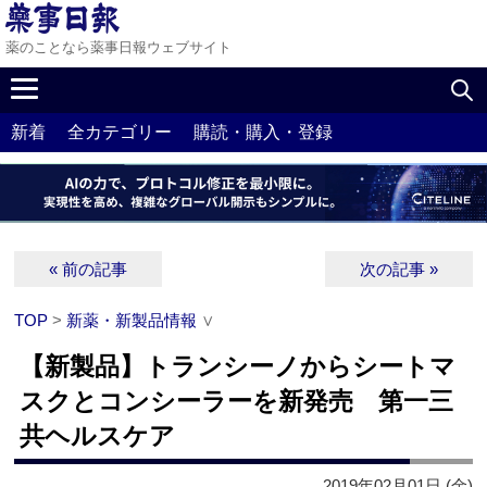
薬のことなら薬事日報ウェブサイト
新着
全カテゴリー
購読・購入・登録
« 前の記事
次の記事 »
TOP
>
新薬・新製品情報
∨
【新製品】トランシーノからシートマ
スクとコンシーラーを新発売 第一三
共ヘルスケア
2019年02月01日 (金)