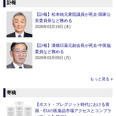
訃報
【訃報】松本純元衆院議員が死去‐国家公
安委員長など務める
2026年03月19日 (木)
【訃報】漆畑日薬元副会長が死去‐中医協
委員など務める
2026年03月09日 (月)
もっと見る »
寄稿
【ポスト・ブレグジット時代における英
国・EUの医薬品市場アクセスとコンプラ