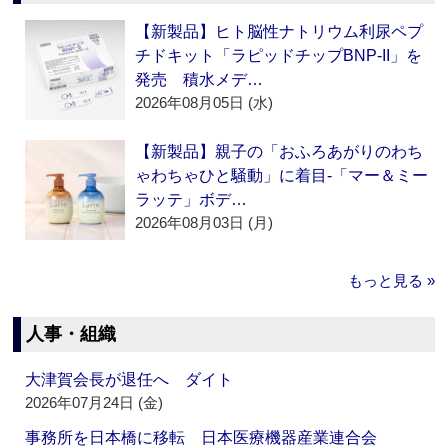
【新製品】ヒト脳性ナトリウム利尿ペプ
チドキット「ラピッドチップBNP-II」を
発売 積水メデ…
2026年08月05日 (水)
【新製品】親子の「おふろあがりのわち
ゃわちゃひと騒動」に着目‐「マー＆ミー
ラッテ」ボデ…
2026年08月03日 (月)
もっと見る »
人事・組織
大津賀会長が退任へ ダイト
2026年07月24日 (金)
事務所を日本橋に移転 日本医療機器産業連合会