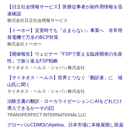
【日立社会情報サービス】医療従事者が副作用情報を迅
速確認
株式会社日立社会情報サービス
【トーホー】災害時でも『止まらない』事業へ 非常用
発電機で万全のBCP対策
株式会社トーホー
【開催報告】ウェビナー『FSPで変える臨床開発の生産
性』で振り返るFSP戦略
サイネオス・ヘルス・ジャパン株式会社
【サイネオス・ヘルス】世界とつなぐ「翻訳者」に 城
山氏に聞く
サイネオス・ヘルス・ジャパン株式会社
治験文書の翻訳・ローカライゼーションにAIをどれだけ
導入できるかーその[2]
TRANSPERFECT INTERNATIONAL LLC
グローバルCDMOのApeloa、日本市場に本格展開し医薬