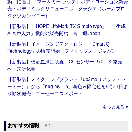
動」に着目‐「マー＆ミー ラッテ」ボディローション新発
売・ボディミルクリニューアル クラシエ（ホームプロ
ダクツカンパニー）
【新製品】「HOPE LifeMark-TX Simple type」、「生成
AI音声入力」機能の販売開始 富士通Japan
【新製品】イメージングテクノロジー「SmartIQ
Technology」の販売開始 フィリップス・ジャパン
【新製品】便潜血測定装置「OCセンサーR70」を発売
へ 栄研化学
【新製品】メイクアップブランド『up2me（アップトゥ
ーミー）』から「hug my Lip」新色＆限定色を8月21日よ
り順次発売 コーセーコスメポート
もっと見る »
おすすめ情報
‐AD‐