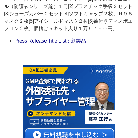
ル（防護衣シリーズ編）１冊[2]プラスチック手袋２セット
[3]シューズカバー２セット[4]ソフトキャップ２枚、Ｎ９５
マスク２枚[5]アイシールドマスク２枚[6]袖付きディスポエ
プロン２枚。価格は５キット入り１万５７５０円。
Press Release Title List：新製品