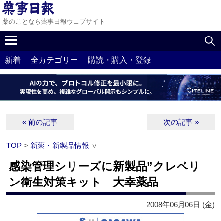
薬のことなら薬事日報ウェブサイト
新着
全カテゴリー
購読・購入・登録
« 前の記事
次の記事 »
TOP
>
新薬・新製品情報
∨
感染管理シリーズに新製品”クレベリ
ン衛生対策キット 大幸薬品
2008年06月06日 (金)