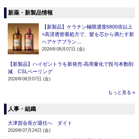
新薬・新製品情報
【新製品】ケラチン極限濃度6800倍以上
×高浸透密着処方で、髪を芯から満たす新
ヘアケアブラン…
2026年08月07日 (金)
【新製品】ハイゼントラを新発売‐高用量化で投与本数削
減 CSLベーリング
2026年08月07日 (金)
もっと見る »
人事・組織
大津賀会長が退任へ ダイト
2026年07月24日 (金)