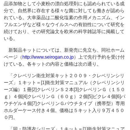
品添加物として小麦粉の漂白処理剤にも認められている成
分で、自然界に存在する様々な菌に対しても働きが認めら
れている。大幸薬品は二酸化塩素の作用メカニズム、イン
フルエンザなど様々なウイルスへの有効性について研究を
続けており、その研究論文を欧米の科学雑誌等に掲載して
いる。
新製品キットについては、新発売に先立ち、同社ホーム
ページ（
http://www.seirogan.co.jp
）上で先行予約を受け付
けている。各キットの内容と価格は次の通り。
「クレベリン衛生対策キット２００９・クレベリンシリ
ーズ」１キット＝[1]衛生対策マニュアル（クレベリンシリ
ーズ編）１冊[2]クレベリンＳ２本[3]クレベリンＧ（１５０
ｇ）４個[4]クレベリンＧ（６０ｇ）２個[5]ビクレ４個[6]パ
ウチゲル４個[7]クレベリンＧパウチタイプ（携帯型）専用
ホルダーケース付き４個。価格は５キット入り９万４５０
０円。
「同・防護衣シリーズ」１キット＝[1]衛生対策マニュア