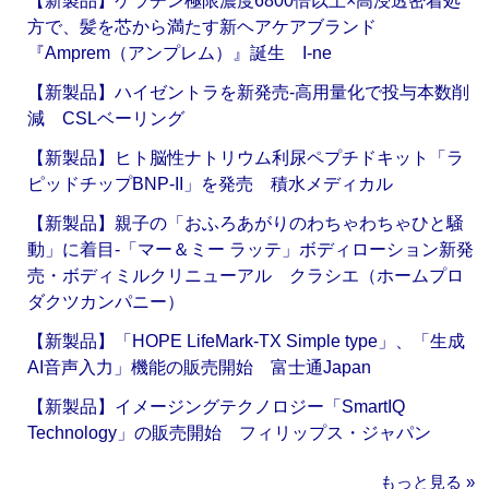
【新製品】ケラチン極限濃度6800倍以上×高浸透密着処
方で、髪を芯から満たす新ヘアケアブランド
『Amprem（アンプレム）』誕生 I-ne
【新製品】ハイゼントラを新発売‐高用量化で投与本数削
減 CSLベーリング
【新製品】ヒト脳性ナトリウム利尿ペプチドキット「ラ
ピッドチップBNP-II」を発売 積水メディカル
【新製品】親子の「おふろあがりのわちゃわちゃひと騒
動」に着目‐「マー＆ミー ラッテ」ボディローション新発
売・ボディミルクリニューアル クラシエ（ホームプロ
ダクツカンパニー）
【新製品】「HOPE LifeMark-TX Simple type」、「生成
AI音声入力」機能の販売開始 富士通Japan
【新製品】イメージングテクノロジー「SmartIQ
Technology」の販売開始 フィリップス・ジャパン
もっと見る »