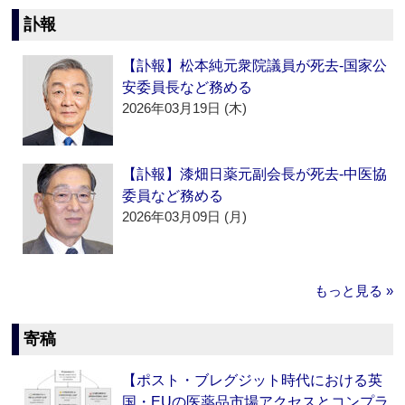
訃報
【訃報】松本純元衆院議員が死去‐国家公
安委員長など務める
2026年03月19日 (木)
【訃報】漆畑日薬元副会長が死去‐中医協
委員など務める
2026年03月09日 (月)
もっと見る »
寄稿
【ポスト・ブレグジット時代における英
国・EUの医薬品市場アクセスとコンプラ