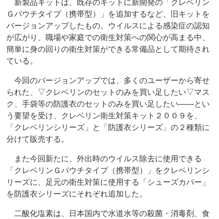
新製品キットは、既存のキットに新開発の「クレベリン
Ｇパウチタイプ（携帯型）」を追加するなど、旧キットを
バージョンアップしたもの。ウイルスによる感染症の認知
が広がり、職場や家庭での衛生対策への関心が高まる中、
簡単に身の回りの衛生対策ができる常備品として期待され
ている。
今回のバージョンアップでは、多くのユーザーから寄せ
られた、▽クレベリンのセットのみを買い足したい▽マス
ク、手袋等の防護衣のセットのみを買い足したい――とい
う要望を受け、クレベリン衛生対策キット２００９を、
「クレベリンシリーズ」と「防護衣シリーズ」の２種類に
分けて販売する。
また今回新たに、外出時のウイルス除去に使用できる
「クレベリンＧパウチタイプ（携帯型）」をクレベリンシ
リーズに、足元の衛生対策に使用する「シューズカバー」
を防護衣シリーズにそれぞれ追加した。
二酸化塩素は、日本国内で水道水等の殺菌・消毒剤、食