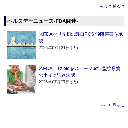
もっと見る »
ヘルスデーニュース‐FDA関連‐
米FDAが世界初の経口PCSK9阻害薬を承
認
2026年07月21日 (火)
米FDA、Tzieldをステージ3の1型糖尿病
の小児に迅速承認
2026年07月07日 (火)
もっと見る »