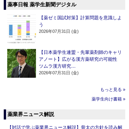
薬事日報 薬学生新聞デジタル
【薬ゼミ国試対策】計算問題を意識しよ
う
2026年07月31日 (金)
【日本薬学生連盟・先輩薬剤師のキャリ
アノート】広がる漢方薬研究の可能性
ツムラ漢方研究…
2026年07月31日 (金)
もっと見る »
薬学生向け書籍 »
薬業界ニュース解説
【対話で学ぶ薬業界ニュース解説】骨太の方針を読み解