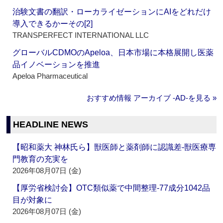
治験文書の翻訳・ローカライゼーションにAIをどれだけ
導入できるかーその[2]
TRANSPERFECT INTERNATIONAL LLC
グローバルCDMOのApeloa、日本市場に本格展開し医薬
品イノベーションを推進
Apeloa Pharmaceutical
おすすめ情報 アーカイブ ‐AD‐を見る »
HEADLINE NEWS
【昭和薬大 神林氏ら】獣医師と薬剤師に認識差‐獣医療専
門教育の充実を
2026年08月07日 (金)
【厚労省検討会】OTC類似薬で中間整理‐77成分1042品
目が対象に
2026年08月07日 (金)