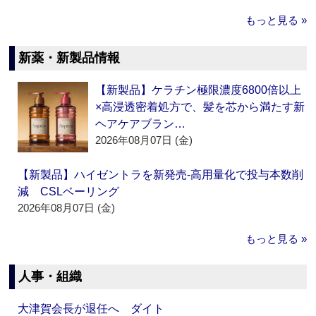
もっと見る »
新薬・新製品情報
【新製品】ケラチン極限濃度6800倍以上
×高浸透密着処方で、髪を芯から満たす新
ヘアケアブラン…
2026年08月07日 (金)
【新製品】ハイゼントラを新発売‐高用量化で投与本数削
減 CSLベーリング
2026年08月07日 (金)
もっと見る »
人事・組織
大津賀会長が退任へ ダイト