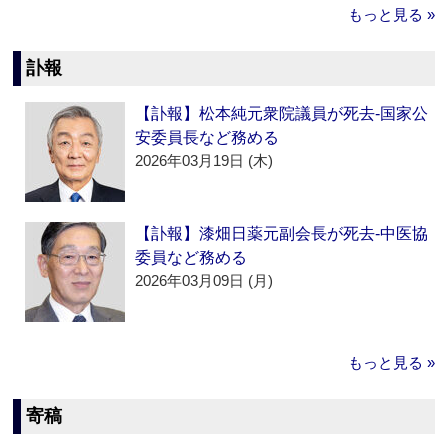
もっと見る »
訃報
【訃報】松本純元衆院議員が死去‐国家公
安委員長など務める
2026年03月19日 (木)
【訃報】漆畑日薬元副会長が死去‐中医協
委員など務める
2026年03月09日 (月)
もっと見る »
寄稿