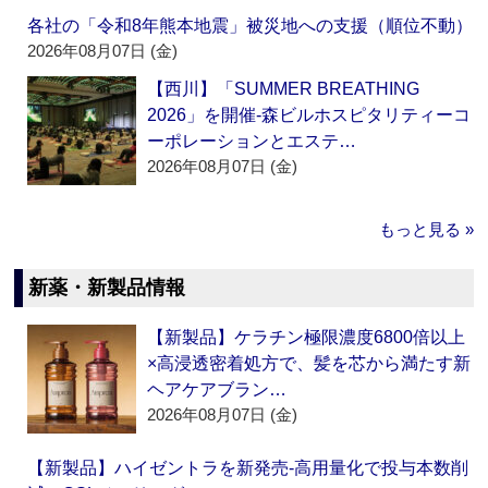
各社の「令和8年熊本地震」被災地への支援（順位不動）
2026年08月07日 (金)
【西川】「SUMMER BREATHING
2026」を開催‐森ビルホスピタリティーコ
ーポレーションとエステ…
2026年08月07日 (金)
もっと見る »
新薬・新製品情報
【新製品】ケラチン極限濃度6800倍以上
×高浸透密着処方で、髪を芯から満たす新
ヘアケアブラン…
2026年08月07日 (金)
【新製品】ハイゼントラを新発売‐高用量化で投与本数削