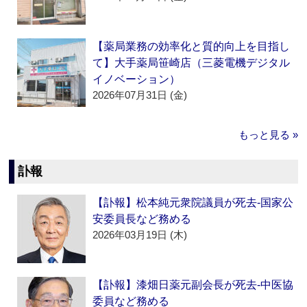
【薬局業務の効率化と質的向上を目指し
て】大手薬局笹崎店（三菱電機デジタル
イノベーション）
2026年07月31日 (金)
もっと見る »
訃報
【訃報】松本純元衆院議員が死去‐国家公
安委員長など務める
2026年03月19日 (木)
【訃報】漆畑日薬元副会長が死去‐中医協
委員など務める