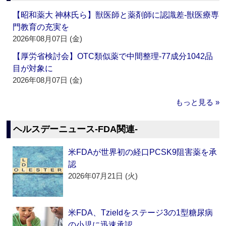
【昭和薬大 神林氏ら】獣医師と薬剤師に認識差‐獣医療専
門教育の充実を
2026年08月07日 (金)
【厚労省検討会】OTC類似薬で中間整理‐77成分1042品
目が対象に
2026年08月07日 (金)
もっと見る »
ヘルスデーニュース‐FDA関連‐
米FDAが世界初の経口PCSK9阻害薬を承
認
2026年07月21日 (火)
米FDA、Tzieldをステージ3の1型糖尿病
の小児に迅速承認