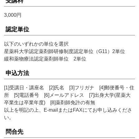
受講料
3,000円
認定単位
以下のいずれかの単位を選択
星薬科大学認定薬剤師研修制度認定単位（G11）2単位
緩和薬物療法認定薬剤師単位 2単位
申込方法
[1]受講日・講座名 [2]氏名 [3]フリガナ [4]郵便番号・住
所 [5]電話番号 [6]メールアドレス [7]出身大学(星薬大
卒業生は卒業年度) [8]薬剤師免許の有無
以上を明記の上、E-mailまたはFAXにてお申し込みくださ
い。
問合先