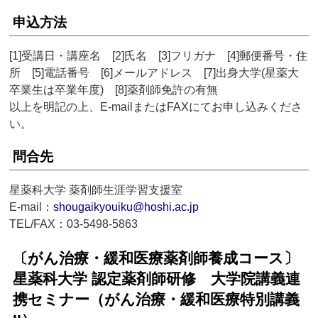
申込方法
[1]受講日・講座名 [2]氏名 [3]フリガナ [4]郵便番号・住
所 [5]電話番号 [6]メールアドレス [7]出身大学(星薬大
卒業生は卒業年度) [8]薬剤師免許の有無
以上を明記の上、E-mailまたはFAXにてお申し込みくださ
い。
問合先
星薬科大学 薬剤師生涯学習支援室
E-mail：
shougaikyouiku@hoshi.ac.jp
TEL/FAX：03-5498-5863
〔がん治療・緩和医療薬剤師養成コース〕
星薬科大学 認定薬剤師研修 大学院講義連
携セミナー（がん治療・緩和医療特別講義