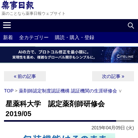
薬のことなら薬事日報ウェブサイト
新着
全カテゴリー
購読・購入・登録
« 前の記事
次の記事 »
TOP
>
薬剤師認定制度認証機構 認証機関の生涯研修会
∨
星薬科大学 認定薬剤師研修会
2019/05
2019年04月09日 (火)