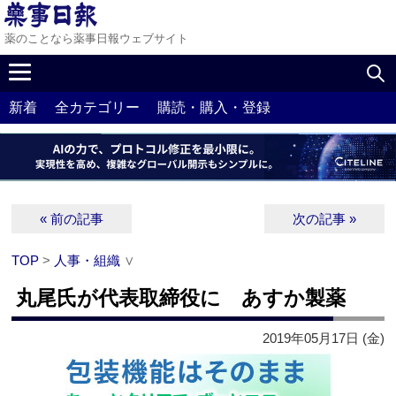
薬のことなら薬事日報ウェブサイト
新着
全カテゴリー
購読・購入・登録
« 前の記事
次の記事 »
TOP
>
人事・組織
∨
丸尾氏が代表取締役に あすか製薬
2019年05月17日 (金)