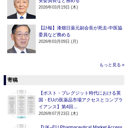
安委員長など務める
2026年03月19日 (木)
【訃報】漆畑日薬元副会長が死去‐中医協
委員など務める
2026年03月09日 (月)
もっと見る »
寄稿
【ポスト・ブレグジット時代における英
国・EUの医薬品市場アクセスとコンプラ
イアンス】第4回…
2026年07月23日 (木)
【UK–EU Pharmaceutical Market Access