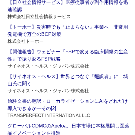
【日立社会情報サービス】医療従事者が副作用情報を迅
速確認
株式会社日立社会情報サービス
【トーホー】災害時でも『止まらない』事業へ 非常用
発電機で万全のBCP対策
株式会社トーホー
【開催報告】ウェビナー『FSPで変える臨床開発の生産
性』で振り返るFSP戦略
サイネオス・ヘルス・ジャパン株式会社
【サイネオス・ヘルス】世界とつなぐ「翻訳者」に 城
山氏に聞く
サイネオス・ヘルス・ジャパン株式会社
治験文書の翻訳・ローカライゼーションにAIをどれだけ
導入できるかーその[2]
TRANSPERFECT INTERNATIONAL LLC
グローバルCDMOのApeloa、日本市場に本格展開し医薬
品イノベーションを推進