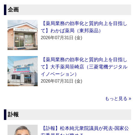
企画
【薬局業務の効率化と質的向上を目指し
て】わかば薬局（東邦薬品）
2026年07月31日 (金)
【薬局業務の効率化と質的向上を目指し
て】大手薬局笹崎店（三菱電機デジタル
イノベーション）
2026年07月31日 (金)
もっと見る »
訃報
【訃報】松本純元衆院議員が死去‐国家公