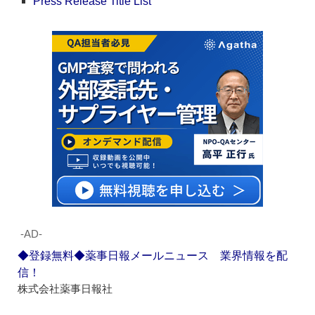
Press Release Title List
‐AD‐
◆登録無料◆薬事日報メールニュース 業界情報を配
信！
株式会社薬事日報社