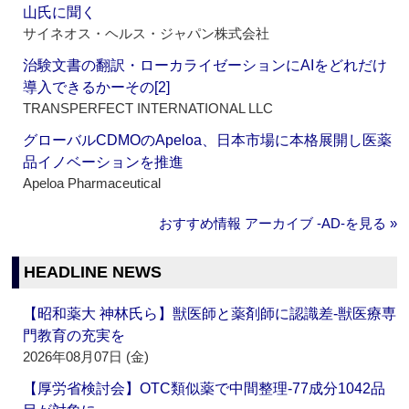
山氏に聞く
サイネオス・ヘルス・ジャパン株式会社
治験文書の翻訳・ローカライゼーションにAIをどれだけ
導入できるかーその[2]
TRANSPERFECT INTERNATIONAL LLC
グローバルCDMOのApeloa、日本市場に本格展開し医薬
品イノベーションを推進
Apeloa Pharmaceutical
おすすめ情報 アーカイブ ‐AD‐を見る »
HEADLINE NEWS
【昭和薬大 神林氏ら】獣医師と薬剤師に認識差‐獣医療専
門教育の充実を
2026年08月07日 (金)
【厚労省検討会】OTC類似薬で中間整理‐77成分1042品