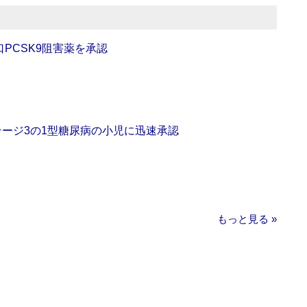
口PCSK9阻害薬を承認
をステージ3の1型糖尿病の小児に迅速承認
もっと見る »