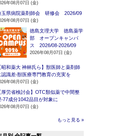
026年08月07日 (金)
埼玉県病院薬剤師会 研修会 2026/09
026年08月07日 (金)
徳島文理大学 徳島薬学
部 オープンキャンパ
ス 2026/08-2026/09
2026年08月07日 (金)
【昭和薬大 神林氏ら】獣医師と薬剤師
に認識差‐獣医療専門教育の充実を
026年08月07日 (金)
【厚労省検討会】OTC類似薬で中間整
理‐77成分1042品目が対象に
026年08月07日 (金)
もっと見る »