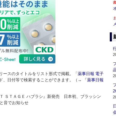
行
2
品
リースのタイトルをリスト形式で掲載。「
薬事日報 電子
2
ド、日付等で検索することができます。（→
「薬事日報
2
Ｔ ＳＴＡＧＥ ハブラシ』新発売 日本初、ブラッシン
2
と音でお知らせ
会