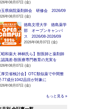
026年08月07日 (金)
埼玉県病院薬剤師会 研修会 2026/09
026年08月07日 (金)
徳島文理大学 徳島薬学
部 オープンキャンパ
ス 2026/08-2026/09
2026年08月07日 (金)
【昭和薬大 神林氏ら】獣医師と薬剤師
に認識差‐獣医療専門教育の充実を
026年08月07日 (金)
【厚労省検討会】OTC類似薬で中間整
理‐77成分1042品目が対象に
026年08月07日 (金)
もっと見る »