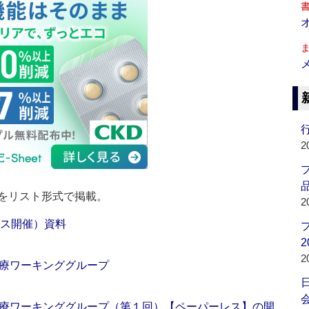
行
2
品
をリスト形式で掲載。
2
レス開催）資料
2
2
療ワーキンググループ
会
療ワーキンググループ（第１回）【ペーパーレス】の開