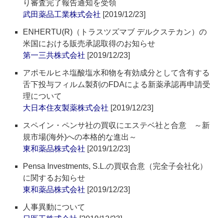
り審査完了報告通知を受領
武田薬品工業株式会社
[2019/12/23]
ENHERTU(R)（トラスツズマブ デルクステカン）の
米国における販売承認取得のお知らせ
第一三共株式会社
[2019/12/23]
アポモルヒネ塩酸塩水和物を有効成分として含有する
舌下投与フィルム製剤のFDAによる新薬承認再申請受
理について
大日本住友製薬株式会社
[2019/12/23]
スペイン・ペンサ社の買収にエステベ社と合意 ～新
規市場(海外)への本格的な進出～
東和薬品株式会社
[2019/12/23]
Pensa Investments, S.L.の買収合意（完全子会社化）
に関するお知らせ
東和薬品株式会社
[2019/12/23]
人事異動について