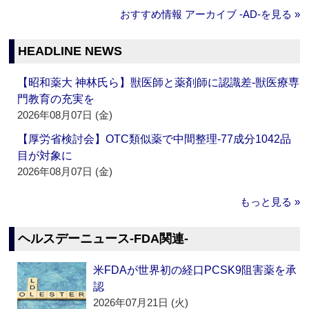
おすすめ情報 アーカイブ ‐AD‐を見る »
HEADLINE NEWS
【昭和薬大 神林氏ら】獣医師と薬剤師に認識差‐獣医療専
門教育の充実を
2026年08月07日 (金)
【厚労省検討会】OTC類似薬で中間整理‐77成分1042品
目が対象に
2026年08月07日 (金)
もっと見る »
ヘルスデーニュース‐FDA関連‐
米FDAが世界初の経口PCSK9阻害薬を承
認
2026年07月21日 (火)