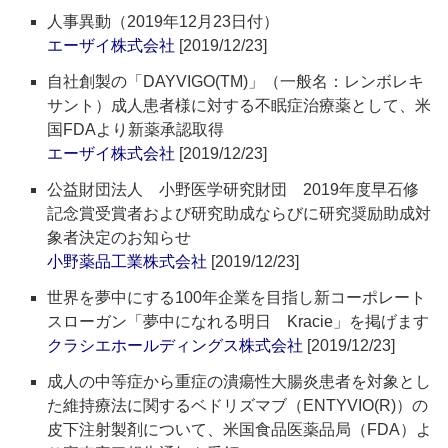
人事異動（2019年12月23日付）
エーザイ株式会社
[2019/12/23]
自社創製の「DAYVIGO(TM)」（一般名：レンボレキ
サント）成人患者様に対する不眠症治療薬として、米
国FDAより新薬承認取得
エーザイ株式会社
[2019/12/23]
公益財団法人 小野医学研究財団 2019年度早石修
記念賞受賞者および研究助成ならびに研究奨励助成対
象者決定のお知らせ
小野薬品工業株式会社
[2019/12/23]
世界を夢中にする100年企業を目指し新コーポレート
スローガン「夢中になれる明日 Kracie」を掲げます
クラシエホールディングス株式会社
[2019/12/23]
成人の中等症から重症の潰瘍性大腸炎患者を対象とし
た維持療法に関するベドリズマブ（ENTYVIO(R)）の
皮下注射製剤について、米国食品医薬品局（FDA）よ