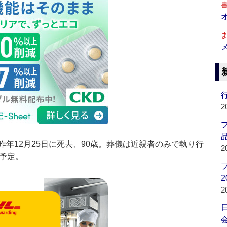
行
2
品
年12月25日に死去、90歳。葬儀は近親者のみで執り行
2
予定。
2
2
会