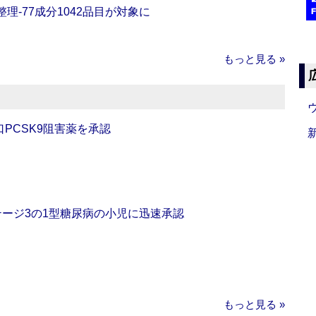
理‐77成分1042品目が対象に
もっと見る »
口PCSK9阻害薬を承認
をステージ3の1型糖尿病の小児に迅速承認
もっと見る »