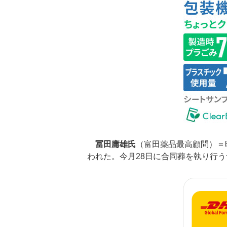
冨田庸雄氏
（富田薬品最高顧問）＝昨
われた。今月28日に合同葬を執り行う