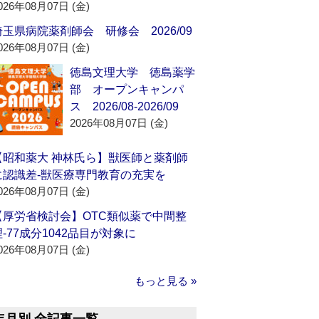
026年08月07日 (金)
埼玉県病院薬剤師会 研修会 2026/09
026年08月07日 (金)
徳島文理大学 徳島薬学
部 オープンキャンパ
ス 2026/08-2026/09
2026年08月07日 (金)
【昭和薬大 神林氏ら】獣医師と薬剤師
に認識差‐獣医療専門教育の充実を
026年08月07日 (金)
【厚労省検討会】OTC類似薬で中間整
理‐77成分1042品目が対象に
026年08月07日 (金)
もっと見る »