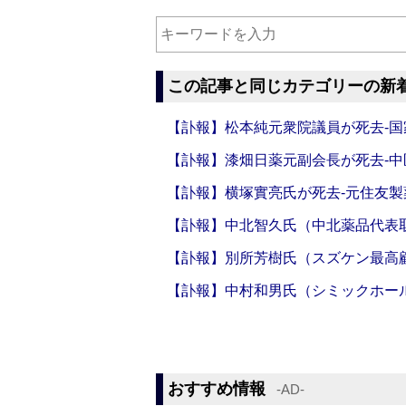
この記事と同じカテゴリーの新
【訃報】松本純元衆院議員が死去‐
【訃報】漆畑日薬元副会長が死去‐
【訃報】横塚實亮氏が死去‐元住友製
【訃報】中北智久氏（中北薬品代表
【訃報】別所芳樹氏（スズケン最高
【訃報】中村和男氏（シミックホー
おすすめ情報
‐AD‐