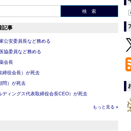
検 索
着記事
国家公安委員長など務める
中医協委員など務める
薬会長
取締役会長）が死去
顧問）が死去
ルディングス代表取締役会長CEO）が死去
もっと見る »