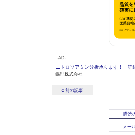
‐AD‐
ニトロソアミン分析承ります！ 詳
蝶理株式会社
« 前の記事
購読の
メー