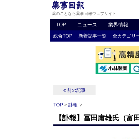
薬のことなら薬事日報ウェブサイト
TOP
ニュース
業界情報
総合TOP
新着記事一覧
全カテゴリ
« 前の記事
TOP
>
訃報
∨
【訃報】冨田庸雄氏（富