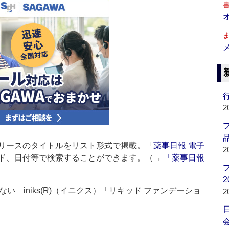
行
2
品
リースのタイトルをリスト形式で掲載。「
薬事日報 電子
2
ド、日付等で検索することができます。（→
「薬事日報
2
 iniks(R)（イニクス）「リキッド ファンデーショ
2
会