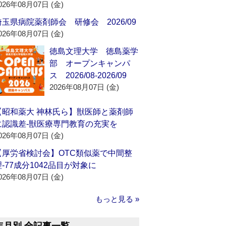
026年08月07日 (金)
埼玉県病院薬剤師会 研修会 2026/09
026年08月07日 (金)
徳島文理大学 徳島薬学
部 オープンキャンパ
ス 2026/08-2026/09
2026年08月07日 (金)
【昭和薬大 神林氏ら】獣医師と薬剤師
に認識差‐獣医療専門教育の充実を
026年08月07日 (金)
【厚労省検討会】OTC類似薬で中間整
理‐77成分1042品目が対象に
026年08月07日 (金)
もっと見る »