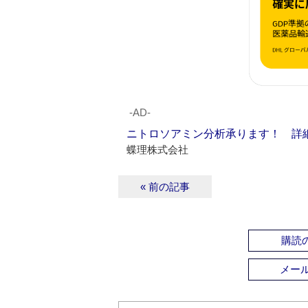
‐AD‐
ニトロソアミン分析承ります！ 詳
蝶理株式会社
« 前の記事
購読の
メー