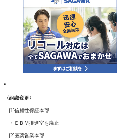
“
〈組織変更〉
[1]信頼性保証本部
・ＥＢＭ推進室を廃止
[2]医薬営業本部