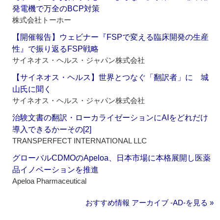
発電機で万全のBCP対策
株式会社トーホー
【開催報告】ウェビナー『FSPで変える臨床開発の生産
性』で振り返るFSP戦略
サイネオス・ヘルス・ジャパン株式会社
【サイネオス・ヘルス】世界とつなぐ「翻訳者」に 城
山氏に聞く
サイネオス・ヘルス・ジャパン株式会社
治験文書の翻訳・ローカライゼーションにAIをどれだけ
導入できるかーその[2]
TRANSPERFECT INTERNATIONAL LLC
グローバルCDMOのApeloa、日本市場に本格展開し医薬
品イノベーションを推進
Apeloa Pharmaceutical
おすすめ情報 アーカイブ ‐AD‐を見る »