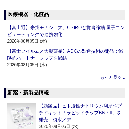
医療機器・化粧品
【富士通】豪州モナシュ大、CSIROと覚書締結‐量子コン
ピューティングで連携強化
2026年08月05日 (水)
【富士フイルム／大鵬薬品】ADCの製造技術の開発で戦
略的パートナーシップを締結
2026年08月05日 (水)
もっと見る »
新薬・新製品情報
【新製品】ヒト脳性ナトリウム利尿ペプ
チドキット「ラピッドチップBNP-II」を
発売 積水メデ…
2026年08月05日 (水)