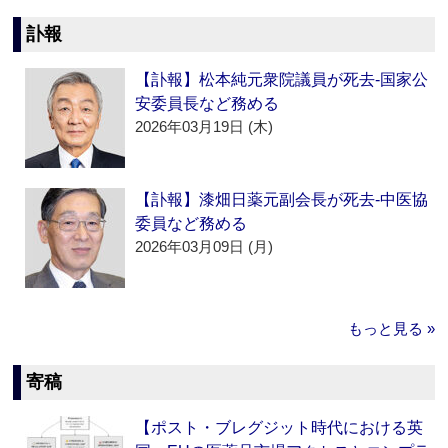
訃報
【訃報】松本純元衆院議員が死去‐国家公
安委員長など務める
2026年03月19日 (木)
【訃報】漆畑日薬元副会長が死去‐中医協
委員など務める
2026年03月09日 (月)
もっと見る »
寄稿
【ポスト・ブレグジット時代における英