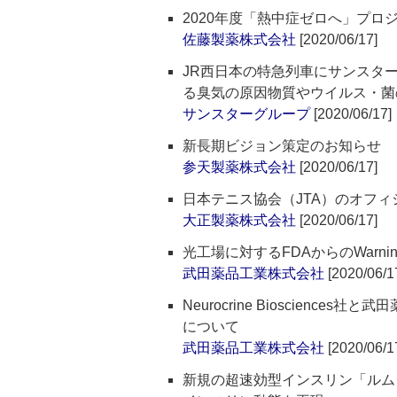
2020年度「熱中症ゼロへ」プ
佐藤製薬株式会社
[2020/06/17]
JR西日本の特急列車にサンスタ
る臭気の原因物質やウイルス・菌
サンスターグループ
[2020/06/17]
新長期ビジョン策定のお知らせ
参天製薬株式会社
[2020/06/17]
日本テニス協会（JTA）のオフ
大正製薬株式会社
[2020/06/17]
光工場に対するFDAからのWarning
武田薬品工業株式会社
[2020/06/1
Neurocrine Bioscien
について
武田薬品工業株式会社
[2020/06/1
新規の超速効型インスリン「ルム