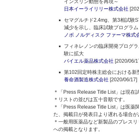
インスリン動態を再現～
日本イーライリリー株式会社
[202
セマグルチド2.4mg、第3相試験
減少を示し、臨床試験プログラム
ノボ ノルディスク ファーマ株式
フィネレノンの臨床開発プログラ
験に拡大
バイエル薬品株式会社
[2020/06/1
第102回定時株主総会における
養命酒製造株式会社
[2020/06/17]
＊「Press Release Title List
＊リストの並びは五十音順です。
＊「Press Release Title 
た、掲載日が発表日より遅れる場合が
＊一般用医薬品など新製品のプレスリリースのタ
への掲載となります。