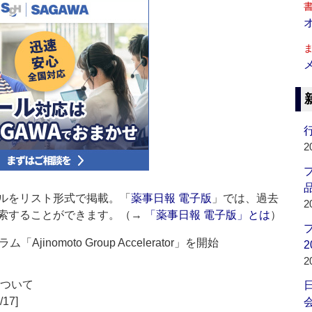
行
2
品
ルをリスト形式で掲載。「
薬事日報 電子版
」では、過去
2
索することができます。（→
「薬事日報 電子版」とは
）
nomoto Group Accelerator」を開始
2
2
について
/17]
会