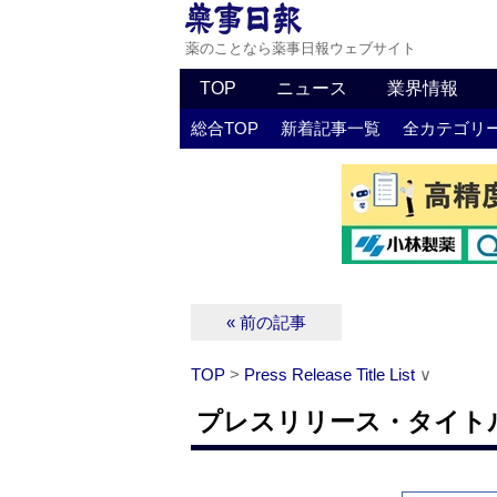
薬のことなら薬事日報ウェブサイト
TOP
ニュース
業界情報
総合TOP
新着記事一覧
全カテゴリ
« 前の記事
TOP
>
Press Release Title List
∨
プレスリリース・タイトルリス