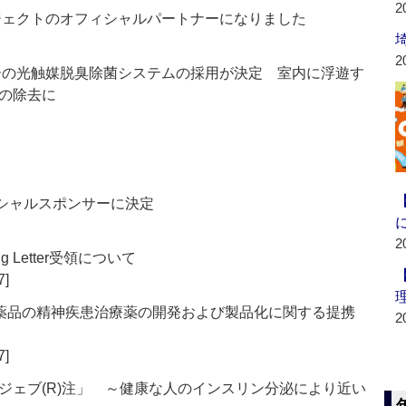
2
ロジェクトのオフィシャルパートナーになりました
2
ーの光触媒脱臭除菌システムの採用が決定 室内に浮遊す
の除去に
ィシャルスポンサーに決定
2
 Letter受領について
7]
ces社と武田薬品の精神疾患治療薬の開発および製品化に関する提携
2
7]
ジェブ(R)注」 ～健康な人のインスリン分泌により近い