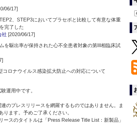
0/06/17]
STEP2、STEP3においてプラセボと比較して有意な体重
を完了した
会社
[2020/06/17]
ムを駆出率が保持された心不全患者対象の第III相臨床試
7]
新型コロナウイルス感染拡大防止への対応について
」は現在試験運用中です。
List」は医薬関連のプレスリリースを網羅するものではありません。ま
あります。予めご了承ください。
イトルは「Press Release Title List：新製品」