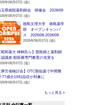
026年08月07日 (金)
埼玉県病院薬剤師会 研修会 2026/09
026年08月07日 (金)
徳島文理大学 徳島薬学
部 オープンキャンパ
ス 2026/08-2026/09
2026年08月07日 (金)
【昭和薬大 神林氏ら】獣医師と薬剤師
に認識差‐獣医療専門教育の充実を
026年08月07日 (金)
【厚労省検討会】OTC類似薬で中間整
理‐77成分1042品目が対象に
026年08月07日 (金)
もっと見る »