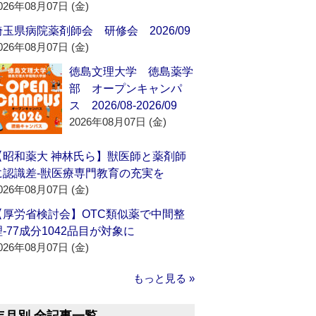
026年08月07日 (金)
埼玉県病院薬剤師会 研修会 2026/09
026年08月07日 (金)
徳島文理大学 徳島薬学
部 オープンキャンパ
ス 2026/08-2026/09
2026年08月07日 (金)
【昭和薬大 神林氏ら】獣医師と薬剤師
に認識差‐獣医療専門教育の充実を
026年08月07日 (金)
【厚労省検討会】OTC類似薬で中間整
理‐77成分1042品目が対象に
026年08月07日 (金)
もっと見る »