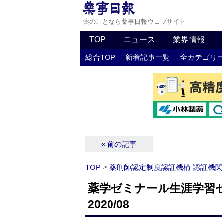
薬のことなら薬事日報ウェブサイト
TOP
ニュース
業界情報
総合TOP
新着記事一覧
全カテゴリ
« 前の記事
TOP
>
薬剤師認定制度認証機構 認証機
薬学ゼミナール生涯学習
2020/08