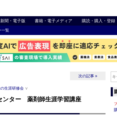
新聞・電子版
書籍・電子メディア
購読・購入・登録
ー一覧
次の記事 »
関の生涯研修会
∨
センター 薬剤師生涯学習講座