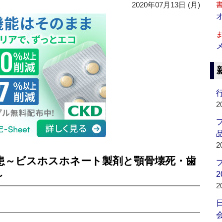
2020年07月13日 (月)
行
2
品
2
患～ビスホスホネート製剤と顎骨壊死・歯
～
2
2
会