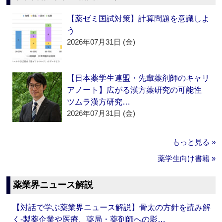
【薬ゼミ国試対策】計算問題を意識しよ
う
2026年07月31日 (金)
【日本薬学生連盟・先輩薬剤師のキャリ
アノート】広がる漢方薬研究の可能性
ツムラ漢方研究…
2026年07月31日 (金)
もっと見る »
薬学生向け書籍 »
薬業界ニュース解説
【対話で学ぶ薬業界ニュース解説】骨太の方針を読み解
く‐製薬企業や医療、薬局・薬剤師への影…