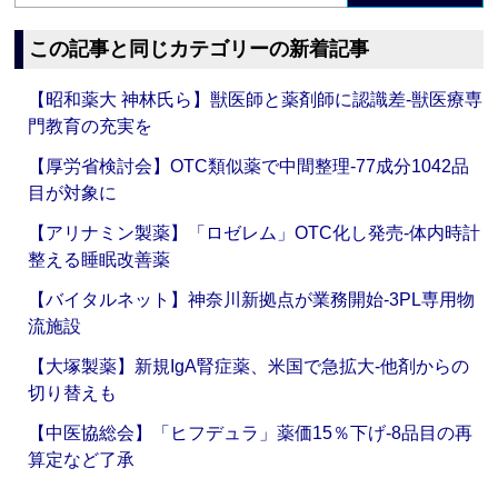
この記事と同じカテゴリーの新着記事
【昭和薬大 神林氏ら】獣医師と薬剤師に認識差‐獣医療専
門教育の充実を
【厚労省検討会】OTC類似薬で中間整理‐77成分1042品
目が対象に
【アリナミン製薬】「ロゼレム」OTC化し発売‐体内時計
整える睡眠改善薬
【バイタルネット】神奈川新拠点が業務開始‐3PL専用物
流施設
【大塚製薬】新規IgA腎症薬、米国で急拡大‐他剤からの
切り替えも
【中医協総会】「ヒフデュラ」薬価15％下げ‐8品目の再
算定など了承