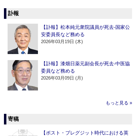
訃報
【訃報】松本純元衆院議員が死去‐国家公
安委員長など務める
2026年03月19日 (木)
【訃報】漆畑日薬元副会長が死去‐中医協
委員など務める
2026年03月09日 (月)
もっと見る »
寄稿
【ポスト・ブレグジット時代における英