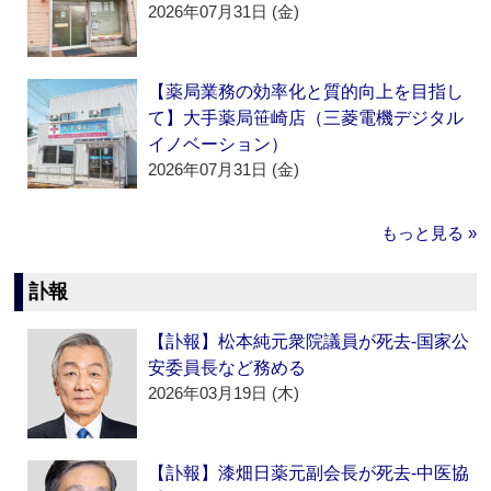
2026年07月31日 (金)
【薬局業務の効率化と質的向上を目指し
て】大手薬局笹崎店（三菱電機デジタル
イノベーション）
2026年07月31日 (金)
もっと見る »
訃報
【訃報】松本純元衆院議員が死去‐国家公
安委員長など務める
2026年03月19日 (木)
【訃報】漆畑日薬元副会長が死去‐中医協