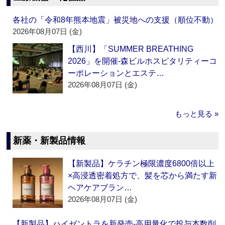
各社の「令和8年熊本地震」被災地への支援（順位不動）
2026年08月07日 (金)
【西川】「SUMMER BREATHING
2026」を開催‐森ビルホスピタリティーコ
ーポレーションとエステ…
2026年08月07日 (金)
もっと見る »
新薬・新製品情報
【新製品】ケラチン極限濃度6800倍以上
×高浸透密着処方で、髪を芯から満たす新
ヘアケアブラン…
2026年08月07日 (金)
【新製品】ハイゼントラを新発売‐高用量化で投与本数削