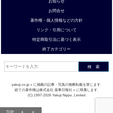
お知らせ
お問合せ
著作権・個人情報などの方針
リンク・引用について
特定商取引法に基づく表示
終了カテゴリー
検 索
yakuji.co.jp
» に掲載の記事・写真の無断転載を禁じます.
総ての著作権は
株式会社 薬事日報社
» に帰属します.
(C) 1997-2026 Yakuji Nippo, Limited
TOP
∧
∨