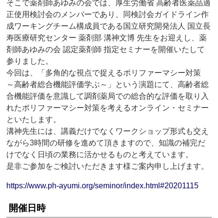
そこで薬剤師あゆみの会では、厚生労働省 高齢者医薬品適
正使用検討会のメンバーであり、同検討会ガイドライン作
成ワーキングチーム構成員である国立研究開発法人 国立長
寿医療研究センター 薬剤部 溝神文博 先生をお迎えし、薬
剤師あゆみの会 認定薬剤師 指定セミナーを開催いたして
参りました。
今回は、「多角的な視点で捉えるポリファーマシー対策
～高齢者総合機能評価学ぶ～」という演題にて、高齢者総
合機能評価を意識して調剤薬局での総合的な評価を取り入
れたポリファーマシー対策を考えるオンライン・セミナー
といたします。
溝神先生には、講義だけでなくワークショップ形式も交え
ながら3時間の研修を進めて頂きますので、知識の補完だ
けでなく日頃の業務に活かせるものと考えています。
是非ご参加をご検討いただきます様ご案内申し上げます。
https://www.ph-ayumi.org/seminor/index.html#20201115
開催日時