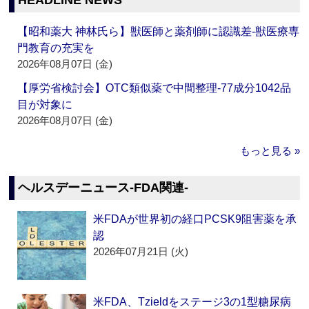
HEADLINE NEWS
【昭和薬大 神林氏ら】獣医師と薬剤師に認識差‐獣医療専
門教育の充実を
2026年08月07日 (金)
【厚労省検討会】OTC類似薬で中間整理‐77成分1042品
目が対象に
2026年08月07日 (金)
もっと見る »
ヘルスデーニュース‐FDA関連‐
米FDAが世界初の経口PCSK9阻害薬を承
認
2026年07月21日 (火)
米FDA、Tzieldをステージ3の1型糖尿病