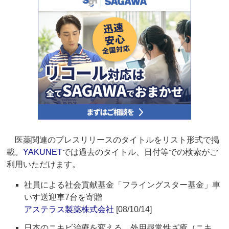
医薬関連のプレスリリースのタイトルをリスト形式で掲
載。
YAKUNET
では過去のタイトル、日付等での検索がご
利用いただけます。
社員による社会貢献基金「フライングスター基金」車
いす送迎車7台を寄贈
アステラス製薬株式会社
[08/10/14]
日本のニキビ治療を変える 外用尋常性ざ瘡（ニキ