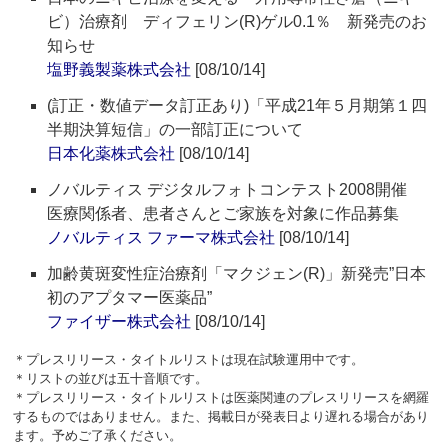
ビ）治療剤 ディフェリン(R)ゲル0.1％ 新発売のお
知らせ
塩野義製薬株式会社
[08/10/14]
(訂正・数値データ訂正あり)「平成21年５月期第１四
半期決算短信」の一部訂正について
日本化薬株式会社
[08/10/14]
ノバルティス デジタルフォトコンテスト2008開催
医療関係者、患者さんとご家族を対象に作品募集
ノバルティス ファーマ株式会社
[08/10/14]
加齢黄斑変性症治療剤「マクジェン(R)」新発売”日本
初のアプタマー医薬品”
ファイザー株式会社
[08/10/14]
＊プレスリリース・タイトルリストは現在試験運用中です。
＊リストの並びは五十音順です。
＊プレスリリース・タイトルリストは医薬関連のプレスリリースを網羅
するものではありません。また、掲載日が発表日より遅れる場合があり
ます。予めご了承ください。