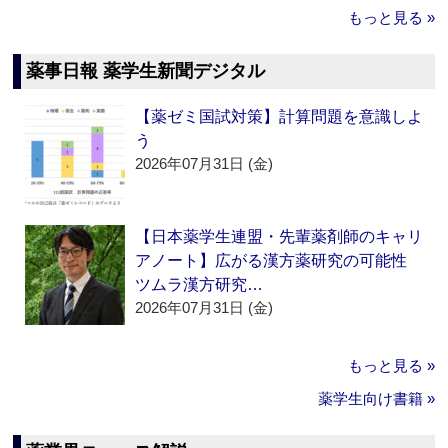
もっと見る »
薬事日報 薬学生新聞デジタル
【薬ゼミ国試対策】計算問題を意識しよ
う
2026年07月31日 (金)
【日本薬学生連盟・先輩薬剤師のキャリ
アノート】広がる漢方薬研究の可能性
ツムラ漢方研究…
2026年07月31日 (金)
もっと見る »
薬学生向け書籍 »