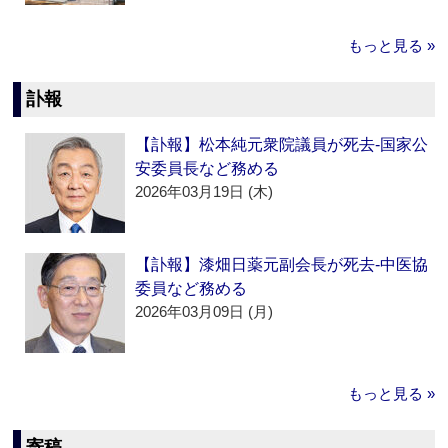
もっと見る »
訃報
【訃報】松本純元衆院議員が死去‐国家公
安委員長など務める
2026年03月19日 (木)
【訃報】漆畑日薬元副会長が死去‐中医協
委員など務める
2026年03月09日 (月)
もっと見る »
寄稿