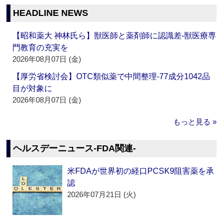
HEADLINE NEWS
【昭和薬大 神林氏ら】獣医師と薬剤師に認識差‐獣医療専
門教育の充実を
2026年08月07日 (金)
【厚労省検討会】OTC類似薬で中間整理‐77成分1042品
目が対象に
2026年08月07日 (金)
もっと見る »
ヘルスデーニュース‐FDA関連‐
米FDAが世界初の経口PCSK9阻害薬を承
認
2026年07月21日 (火)