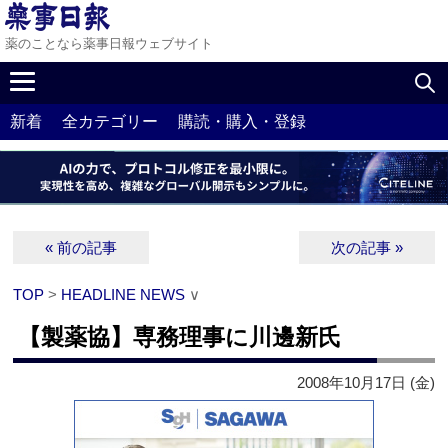
薬のことなら薬事日報ウェブサイト
新着
全カテゴリー
購読・購入・登録
« 前の記事
次の記事 »
TOP
>
HEADLINE NEWS
∨
【製薬協】専務理事に川邊新氏
2008年10月17日 (金)