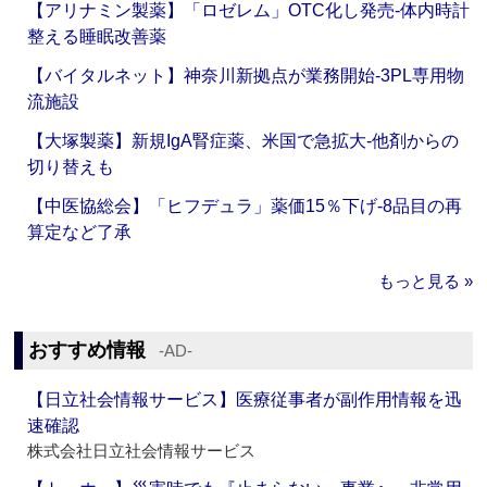
【アリナミン製薬】「ロゼレム」OTC化し発売‐体内時計
整える睡眠改善薬
【バイタルネット】神奈川新拠点が業務開始‐3PL専用物
流施設
【大塚製薬】新規IgA腎症薬、米国で急拡大‐他剤からの
切り替えも
【中医協総会】「ヒフデュラ」薬価15％下げ‐8品目の再
算定など了承
もっと見る »
おすすめ情報
‐AD‐
【日立社会情報サービス】医療従事者が副作用情報を迅
速確認
株式会社日立社会情報サービス