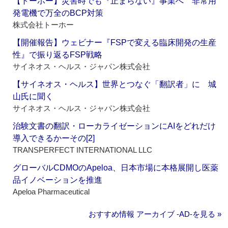
【トーホー】災害時でも『止まらない』事業へ 非常用
発電機で万全のBCP対策
株式会社トーホー
【開催報告】ウェビナー『FSPで変える臨床開発の生産
性』で振り返るFSP戦略
サイネオス・ヘルス・ジャパン株式会社
【サイネオス・ヘルス】世界とつなぐ「翻訳者」に 城
山氏に聞く
サイネオス・ヘルス・ジャパン株式会社
治験文書の翻訳・ローカライゼーションにAIをどれだけ
導入できるかーその[2]
TRANSPERFECT INTERNATIONAL LLC
グローバルCDMOのApeloa、日本市場に本格展開し医薬
品イノベーションを推進
Apeloa Pharmaceutical
おすすめ情報 アーカイブ ‐AD‐を見る »