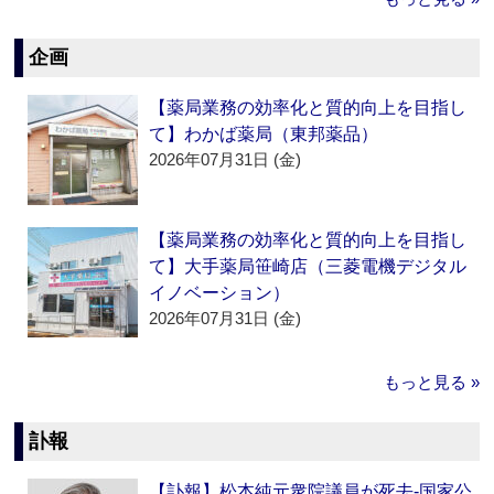
企画
【薬局業務の効率化と質的向上を目指し
て】わかば薬局（東邦薬品）
2026年07月31日 (金)
【薬局業務の効率化と質的向上を目指し
て】大手薬局笹崎店（三菱電機デジタル
イノベーション）
2026年07月31日 (金)
もっと見る »
訃報
【訃報】松本純元衆院議員が死去‐国家公