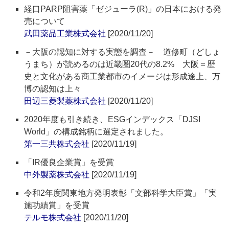
経口PARP阻害薬「ゼジューラ(R)」の日本における発
売について
武田薬品工業株式会社
[2020/11/20]
－大阪の認知に対する実態を調査－ 道修町（どしょ
うまち）が読めるのは近畿圏20代の8.2% 大阪＝歴
史と文化がある商工業都市のイメージは形成途上、万
博の認知は上々
田辺三菱製薬株式会社
[2020/11/20]
2020年度も引き続き、ESGインデックス「DJSI
World」の構成銘柄に選定されました。
第一三共株式会社
[2020/11/19]
「IR優良企業賞」を受賞
中外製薬株式会社
[2020/11/19]
令和2年度関東地方発明表彰「文部科学大臣賞」「実
施功績賞」を受賞
テルモ株式会社
[2020/11/20]