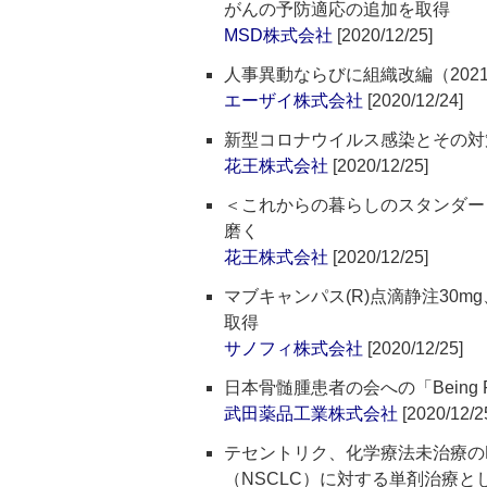
がんの予防適応の追加を取得
MSD株式会社
[2020/12/25]
人事異動ならびに組織改編（202
エーザイ株式会社
[2020/12/24]
新型コロナウイルス感染とその対
花王株式会社
[2020/12/25]
＜これからの暮らしのスタンダー
磨く
花王株式会社
[2020/12/25]
マブキャンパス(R)点滴静注30
取得
サノフィ株式会社
[2020/12/25]
日本骨髄腫患者の会への「Being 
武田薬品工業株式会社
[2020/12/2
テセントリク、化学療法未治療の
（NSCLC）に対する単剤治療と