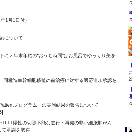
2
2
1年1月1日付）
策について
ドに＞年末年始の“おうち時間”はお風呂でゆっくり美を
2
mg、同種造血幹細胞移植の前治療に対する適応追加承認を
2
Patientプログラム」の実施結果の報告について
5]
PD-L1陽性の切除不能な進行・再発の非小細胞肺がん
して承認を取得