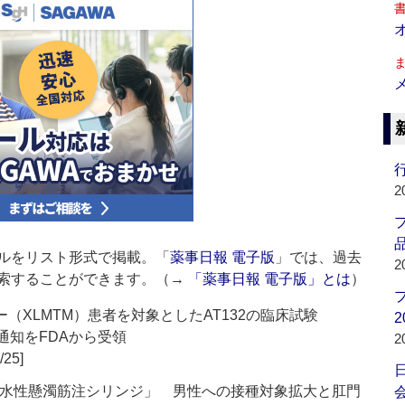
行
2
品
ルをリスト形式で掲載。「
薬事日報 電子版
」では、過去
2
索することができます。（→
「薬事日報 電子版」とは
）
（XLMTM）患者を対象としたAT132の臨床試験
2
通知をFDAから受領
2
/25]
R)水性懸濁筋注シリンジ」 男性への接種対象拡大と肛門
会