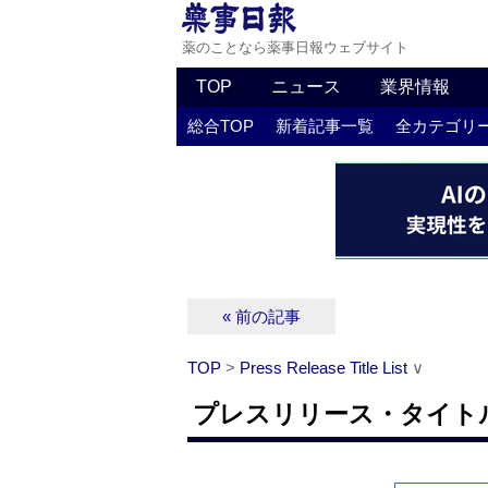
薬のことなら薬事日報ウェブサイト
TOP
ニュース
業界情報
総合TOP
新着記事一覧
全カテゴリ
« 前の記事
TOP
>
Press Release Title List
∨
プレスリリース・タイトルリス