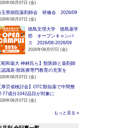
026年08月07日 (金)
埼玉県病院薬剤師会 研修会 2026/09
026年08月07日 (金)
徳島文理大学 徳島薬学
部 オープンキャンパ
ス 2026/08-2026/09
2026年08月07日 (金)
【昭和薬大 神林氏ら】獣医師と薬剤師
に認識差‐獣医療専門教育の充実を
026年08月07日 (金)
【厚労省検討会】OTC類似薬で中間整
理‐77成分1042品目が対象に
026年08月07日 (金)
もっと見る »