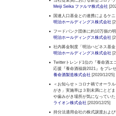
当社従業員における新型コロナウ
Meiji Seika ファルマ株式会社
[202
国連人口基金との連携によるケニ
明治ホールディングス株式会社
[2
フードバンク団体に約10万個の
明治ホールディングス株式会社
[2
社内募金制度「明治ハピネス基金
明治ホールディングス株式会社
[2
Twitterトレンド1位の『養
応援『養命酒福袋2021』をプレ
養命酒製造株式会社
[2020/12/25]
＜お知らせ＞コロナ禍でオーラル
がき」実施率は３割未満にとどま
や歯みがき場所が気になっていた
ライオン株式会社
[2020/12/25]
持分法適用会社の株式譲渡および