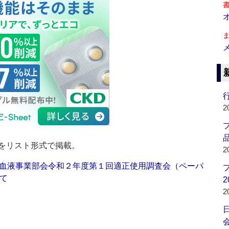
行
2
品
をリスト形式で掲載。
2
血液事業部会令和２年度第１回適正使用調査会（ペーパ
て
2
2
会