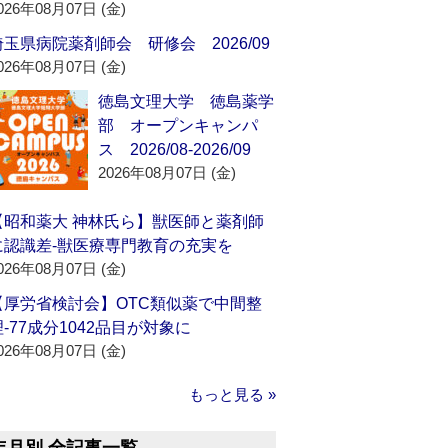
026年08月07日 (金)
埼玉県病院薬剤師会 研修会 2026/09
026年08月07日 (金)
徳島文理大学 徳島薬学
部 オープンキャンパ
ス 2026/08-2026/09
2026年08月07日 (金)
【昭和薬大 神林氏ら】獣医師と薬剤師
に認識差‐獣医療専門教育の充実を
026年08月07日 (金)
【厚労省検討会】OTC類似薬で中間整
理‐77成分1042品目が対象に
026年08月07日 (金)
もっと見る »