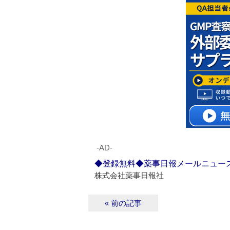
‐AD‐
◆登録無料◆薬事日報メールニュー
株式会社薬事日報社
« 前の記事