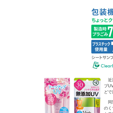
近江
プU
どで
同製
のく