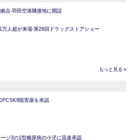
O拠点‐羽田空港隣接地に開設
11万人超が来場‐第26回ドラッグストアショー
もっと見る »
口PCSK9阻害薬を承認
をステージ3の1型糖尿病の小児に迅速承認