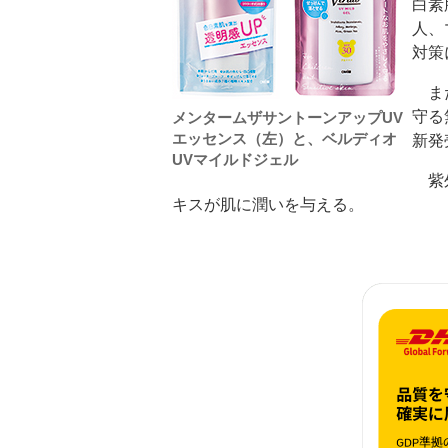
白素
人、
対策
また
守る
メンタームザサントーンアップUV
エッセンス（左）と、ベルディオ
新発
UVマイルドジェル
紫外
キスが肌に潤いを与える。