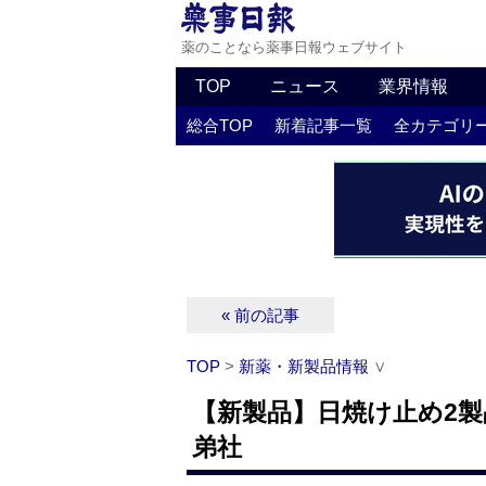
薬のことなら薬事日報ウェブサイト
TOP
ニュース
業界情報
総合TOP
新着記事一覧
全カテゴリ
« 前の記事
TOP
>
新薬・新製品情報
∨
【新製品】日焼け止め2製
弟社