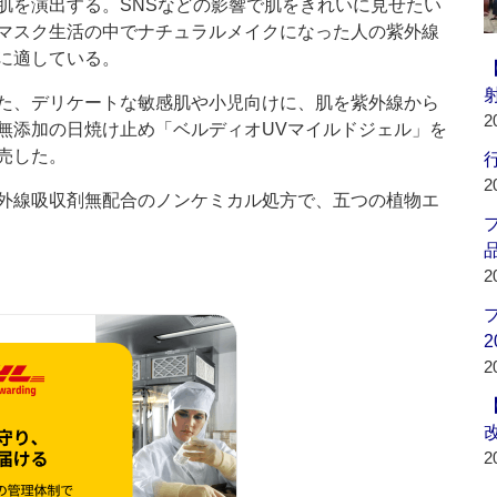
肌を演出する。SNSなどの影響で肌をきれいに見せたい
マスク生活の中でナチュラルメイクになった人の紫外線
に適している。
、デリケートな敏感肌や小児向けに、肌を紫外線から
2
無添加の日焼け止め「ベルディオUVマイルドジェル」を
売した。
行
2
線吸収剤無配合のノンケミカル処方で、五つの植物エ
品
2
2
2
2