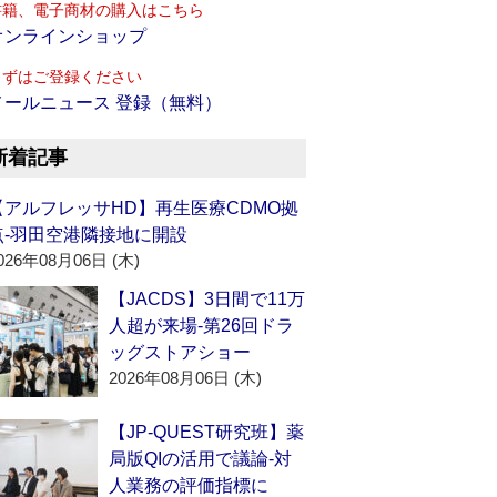
書籍、電子商材の購入はこちら
オンラインショップ
まずはご登録ください
メールニュース 登録（無料）
新着記事
【アルフレッサHD】再生医療CDMO拠
点‐羽田空港隣接地に開設
026年08月06日 (木)
【JACDS】3日間で11万
人超が来場‐第26回ドラ
ッグストアショー
2026年08月06日 (木)
【JP-QUEST研究班】薬
局版QIの活用で議論‐対
人業務の評価指標に