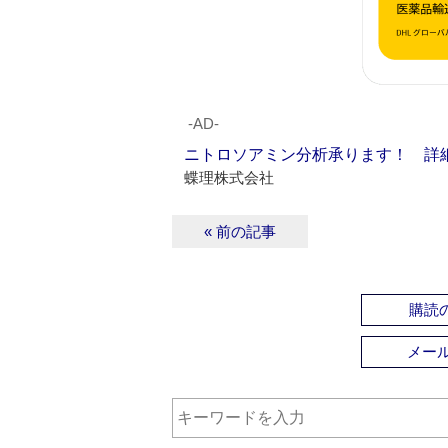
‐AD‐
ニトロソアミン分析承ります！ 詳
蝶理株式会社
« 前の記事
購読の
メー