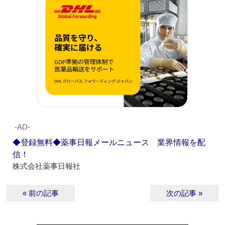
‐AD‐
◆登録無料◆薬事日報メールニュース 業界情報を配
信！
株式会社薬事日報社
« 前の記事
次の記事 »