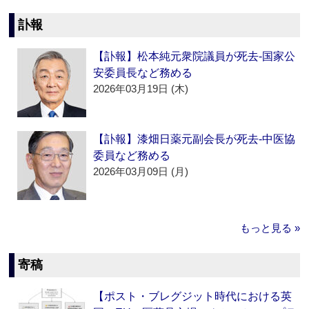
訃報
【訃報】松本純元衆院議員が死去‐国家公
安委員長など務める
2026年03月19日 (木)
【訃報】漆畑日薬元副会長が死去‐中医協
委員など務める
2026年03月09日 (月)
もっと見る »
寄稿
【ポスト・ブレグジット時代における英