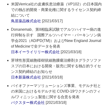
米国Verrica社の皮膚疾患治療薬（VP102）の日本国内
での独占的開発・商業化権に関するライセンス契約締
結について
鳥居薬品株式会社
[2021/03/17]
Donanemab、第II相臨床試験でアルツハイマー病の進
行抑制を示す 国際アルツハイマー・パーキンソン病
学会2021（AD/PD(TM)）およびNew England Journal
of Medicineで全データを発表
日本イーライリリー株式会社
[2021/03/18]
芽球性形質細胞様樹状細胞腫瘍治療剤タグラクソファ
スプの日本における開発・販売に関する独占的ライセ
ンス契約締結のお知らせ
日本新薬株式会社
[2021/03/18]
バイオファーマソリューションズ事業、モデルナ社と
の米国におけるモデルナ社 COVID-19ワクチンのフィ
ル/フィニッシュ製造に関する合意を発表
バクスター株式会社
[2021/03/18]