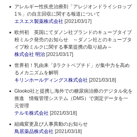
アレルギー性疾患治療剤「アレジオンドライシロップ
1％」の自主回収に関する報道について
エスエス製薬株式会社
[2021/03/17]
欧州初 英国にてダノン社ブランドのキューブタイプ
粉ミルク発売のお知らせ ～ダノン社とのキューブタ
イプ粉ミルクに関する事業提携の取り組み～
株式会社 明治
[2021/03/17]
世界初！乳由来「βラクトペプチド」が集中力を高め
るメカニズムを解明
キリンホールディングス株式会社
[2021/03/18]
Glooko社と提携し海外での糖尿病治療のデジタル化を
推進 情報管理システム（DMS）で測定データを一
元管理
テルモ株式会社
[2021/03/18]
組織変更及び人事異動のお知らせ
鳥居薬品株式会社
[2021/03/18]