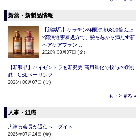
新薬・新製品情報
【新製品】ケラチン極限濃度6800倍以上
×高浸透密着処方で、髪を芯から満たす新
ヘアケアブラン…
2026年08月07日 (金)
【新製品】ハイゼントラを新発売‐高用量化で投与本数削
減 CSLベーリング
2026年08月07日 (金)
もっと見る »
人事・組織
大津賀会長が退任へ ダイト
2026年07月24日 (金)