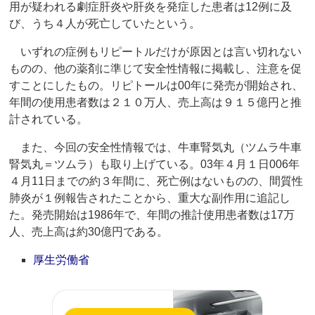
用が疑われる劇症肝炎や肝炎を発症した患者は12例に及
び、うち４人が死亡していたという。
いずれの症例もリピートルだけが原因とは言い切れない
ものの、他の薬剤に準じて安全性情報に掲載し、注意を促
すことにしたもの。リピトールは00年に発売が開始され、
年間の使用患者数は２１０万人、売上高は９１５億円と推
計されている。
また、今回の安全性情報では、牛車腎気丸（ツムラ牛車
腎気丸＝ツムラ）も取り上げている。03年４月１日006年
４月11日までの約３年間に、死亡例はないものの、間質性
肺炎が１例報告されたことから、重大な副作用に追記し
た。発売開始は1986年で、年間の推計使用患者数は17万
人、売上高は約30億円である。
厚生労働省