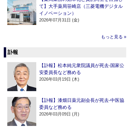
て】大手薬局笹崎店（三菱電機デジタル
イノベーション）
2026年07月31日 (金)
もっと見る »
訃報
【訃報】松本純元衆院議員が死去‐国家公
安委員長など務める
2026年03月19日 (木)
【訃報】漆畑日薬元副会長が死去‐中医協
委員など務める
2026年03月09日 (月)