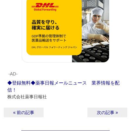
‐AD‐
◆登録無料◆薬事日報メールニュース 業界情報を配
信！
株式会社薬事日報社
« 前の記事
次の記事 »