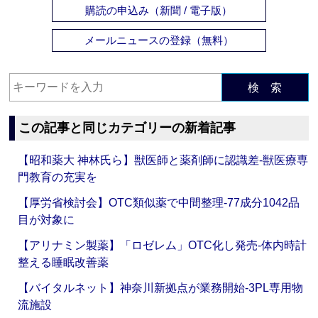
購読の申込み（新聞 / 電子版）
メールニュースの登録（無料）
検 索
この記事と同じカテゴリーの新着記事
【昭和薬大 神林氏ら】獣医師と薬剤師に認識差‐獣医療専
門教育の充実を
【厚労省検討会】OTC類似薬で中間整理‐77成分1042品
目が対象に
【アリナミン製薬】「ロゼレム」OTC化し発売‐体内時計
整える睡眠改善薬
【バイタルネット】神奈川新拠点が業務開始‐3PL専用物
流施設