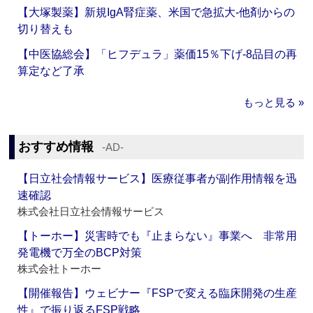
【大塚製薬】新規IgA腎症薬、米国で急拡大‐他剤からの
切り替えも
【中医協総会】「ヒフデュラ」薬価15％下げ‐8品目の再
算定など了承
もっと見る »
おすすめ情報
‐AD‐
【日立社会情報サービス】医療従事者が副作用情報を迅
速確認
株式会社日立社会情報サービス
【トーホー】災害時でも『止まらない』事業へ 非常用
発電機で万全のBCP対策
株式会社トーホー
【開催報告】ウェビナー『FSPで変える臨床開発の生産
性』で振り返るFSP戦略