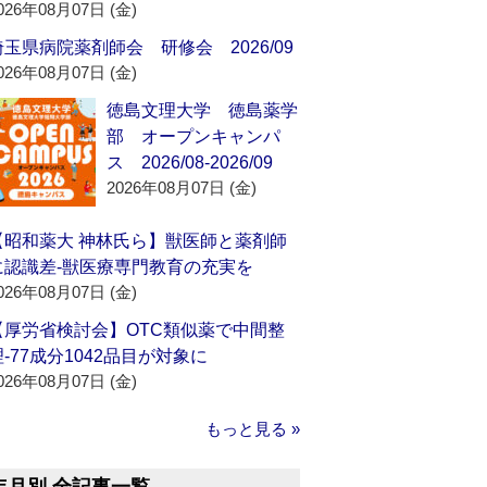
026年08月07日 (金)
埼玉県病院薬剤師会 研修会 2026/09
026年08月07日 (金)
徳島文理大学 徳島薬学
部 オープンキャンパ
ス 2026/08-2026/09
2026年08月07日 (金)
【昭和薬大 神林氏ら】獣医師と薬剤師
に認識差‐獣医療専門教育の充実を
026年08月07日 (金)
【厚労省検討会】OTC類似薬で中間整
理‐77成分1042品目が対象に
026年08月07日 (金)
もっと見る »