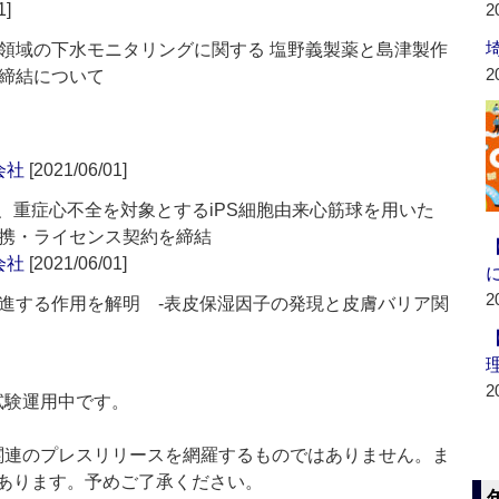
1]
2
領域の下水モニタリングに関する 塩野義製薬と島津製作
2
締結について
会社
[2021/06/01]
ィスク、重症心不全を対象とするiPS細胞由来心筋球を用いた
携・ライセンス契約を締結
会社
[2021/06/01]
2
進する作用を解明 ‐表皮保湿因子の発現と皮膚バリア関
2
」は現在試験運用中です。
List」は医薬関連のプレスリリースを網羅するものではありません。ま
あります。予めご了承ください。