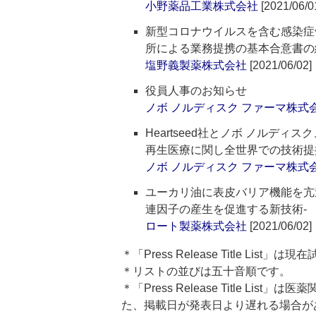
小野薬品工業株式会社
[2021/06/0
新型コロナウイルスを含む感染症
所による業務提携の基本合意書の
塩野義製薬株式会社
[2021/06/02]
役員人事のお知らせ
ノボ ノルディスク ファーマ株式
Heartseed社とノボ ノルデ
再生医療に関し全世界での技術提
ノボ ノルディスク ファーマ株式
ユーカリ油に表皮バリア機能を亢
連因子の産生を促進する新技術‐
ロート製薬株式会社
[2021/06/02]
＊「Press Release Title List
＊リストの並びは五十音順です。
＊「Press Release Title 
た、掲載日が発表日より遅れる場合が