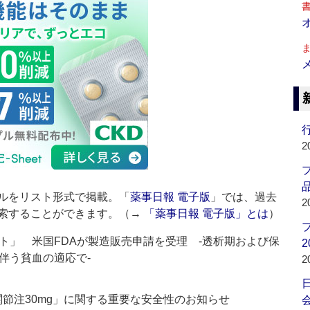
行
2
品
ルをリスト形式で掲載。「
薬事日報 電子版
」では、過去
2
索することができます。（→
「薬事日報 電子版」とは
）
ト」 米国FDAが製造販売申請を受理 ‐透析期および保
2
伴う貧血の適応で‐
2
関節注30mg」に関する重要な安全性のお知らせ
会