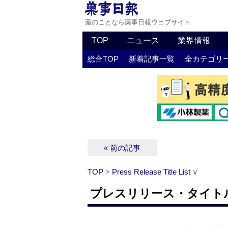
薬のことなら薬事日報ウェブサイト
TOP
ニュース
業界情報
総合TOP
新着記事一覧
全カテゴリ
« 前の記事
TOP
>
Press Release Title List
∨
プレスリリース・タイトルリス