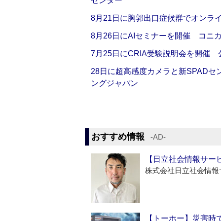
センター
8月21日に胸郭出口症候群でオンラ
8月26日にAIセミナーを開催 コニ
7月25日にCRIA受験説明会を開催
28日に超高感度カメラと新SPAD
ングジャパン
おすすめ情報
‐AD‐
【日立社会情報サー
株式会社日立社会情報
【トーホー】災害時