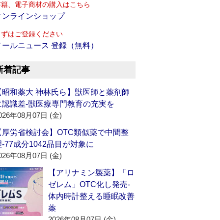
書籍、電子商材の購入はこちら
オンラインショップ
まずはご登録ください
メールニュース 登録（無料）
新着記事
【昭和薬大 神林氏ら】獣医師と薬剤師
に認識差‐獣医療専門教育の充実を
026年08月07日 (金)
【厚労省検討会】OTC類似薬で中間整
理‐77成分1042品目が対象に
026年08月07日 (金)
【アリナミン製薬】「ロ
ゼレム」OTC化し発売‐
体内時計整える睡眠改善
薬
2026年08月07日 (金)