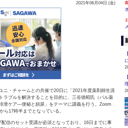
2021年06月04日 (金)
2
ユニ・チャームとの共催で20日に「2021年度薬剤師生涯
2
トラブルを解決することを目的に、三谷徳昭氏（パル薬
排泄ケア―便秘と頻尿」をテーマに講義を行う。Zoom
から17時半までとなっている。
ブ配信のセット受講が必須となっており、16日までに事