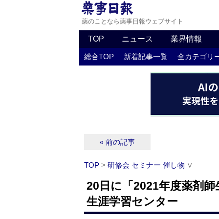
薬のことなら薬事日報ウェブサイト
TOP
ニュース
業界情報
総合TOP
新着記事一覧
全カテゴリ
« 前の記事
TOP
>
研修会 セミナー 催し物
∨
20日に「2021年度薬
生涯学習センター