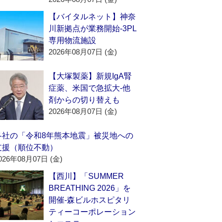
【バイタルネット】神奈
川新拠点が業務開始‐3PL
専用物流施設
2026年08月07日 (金)
【大塚製薬】新規IgA腎
症薬、米国で急拡大‐他
剤からの切り替えも
2026年08月07日 (金)
各社の「令和8年熊本地震」被災地への
支援（順位不動）
026年08月07日 (金)
【西川】「SUMMER
BREATHING 2026」を
開催‐森ビルホスピタリ
ティーコーポレーション