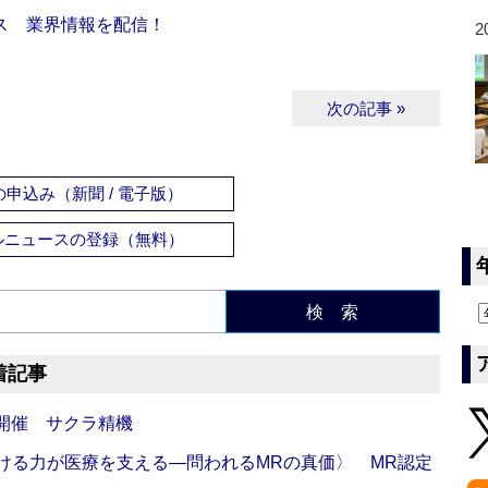
ス 業界情報を配信！
2
次の記事 »
申込み（新聞 / 電子版）
ルニュースの登録（無料）
検 索
着記事
開催 サクラ精機
び続ける力が医療を支える―問われるMRの真価〉 MR認定