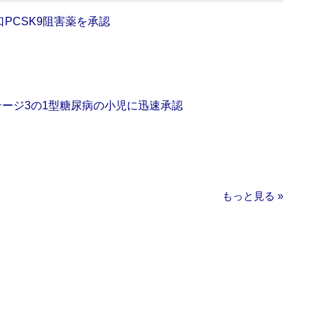
口PCSK9阻害薬を承認
をステージ3の1型糖尿病の小児に迅速承認
もっと見る »