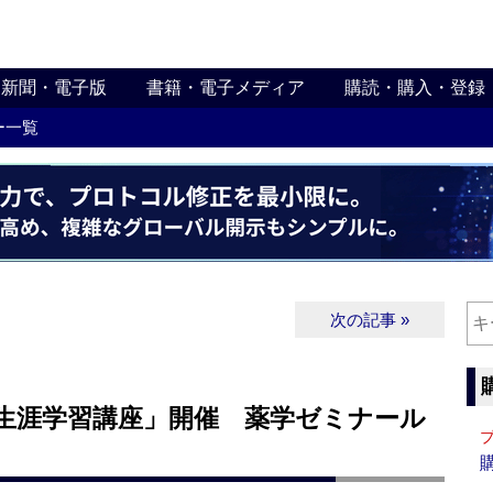
新聞・電子版
書籍・電子メディア
購読・購入・登録
ー一覧
次の記事 »
剤師生涯学習講座」開催 薬学ゼミナール