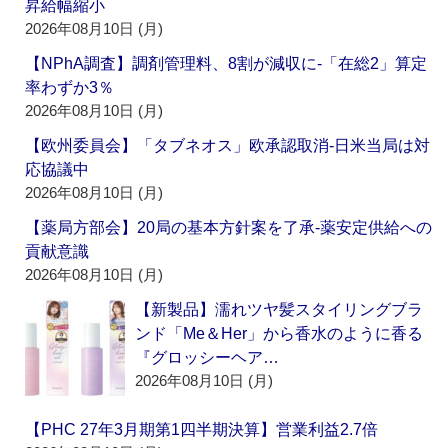
昇給幅縮小
2026年08月10日 (月)
【NPhA調査】調剤管理料、8割が減収に‐「在総2」算定
率わずか3％
2026年08月10日 (月)
【欧州委員会】「タブネオス」欧承認取消‐日米当局は対
応協議中
2026年08月10日 (月)
【薬局方部会】20局の基本方針案を了承‐薬安定供給への
貢献意識
2026年08月10日 (月)
【新製品】濡れツヤ髪スタイリングブラ
ンド「Me＆Her」から香水のように香る
『グロッシーヘア…
2026年08月10日 (月)
【PHC 27年3月期第1四半期決算】営業利益2.7倍