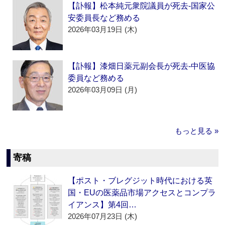
【訃報】松本純元衆院議員が死去‐国家公
安委員長など務める
2026年03月19日 (木)
【訃報】漆畑日薬元副会長が死去‐中医協
委員など務める
2026年03月09日 (月)
もっと見る »
寄稿
【ポスト・ブレグジット時代における英
国・EUの医薬品市場アクセスとコンプラ
イアンス】第4回…
2026年07月23日 (木)