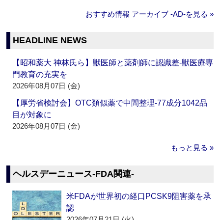
おすすめ情報 アーカイブ ‐AD‐を見る »
HEADLINE NEWS
【昭和薬大 神林氏ら】獣医師と薬剤師に認識差‐獣医療専
門教育の充実を
2026年08月07日 (金)
【厚労省検討会】OTC類似薬で中間整理‐77成分1042品
目が対象に
2026年08月07日 (金)
もっと見る »
ヘルスデーニュース‐FDA関連‐
米FDAが世界初の経口PCSK9阻害薬を承
認
2026年07月21日 (火)