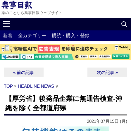
薬のことなら薬事日報ウェブサイト
新着
全カテゴリー
購読・購入・登録
« 前の記事
次の記事 »
TOP
>
HEADLINE NEWS
∨
【厚労省】後発品企業に無通告検査‐沖
縄を除く全都道府県
2021年07月19日 (月)