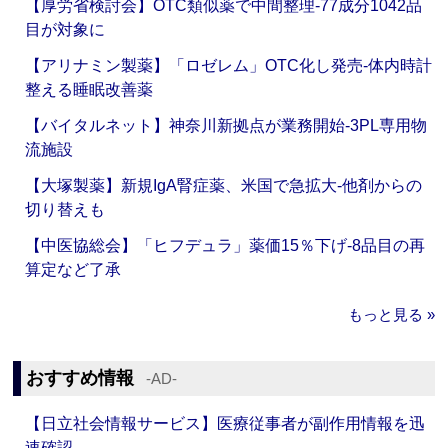
【厚労省検討会】OTC類似薬で中間整理‐77成分1042品
目が対象に
【アリナミン製薬】「ロゼレム」OTC化し発売‐体内時計
整える睡眠改善薬
【バイタルネット】神奈川新拠点が業務開始‐3PL専用物
流施設
【大塚製薬】新規IgA腎症薬、米国で急拡大‐他剤からの
切り替えも
【中医協総会】「ヒフデュラ」薬価15％下げ‐8品目の再
算定など了承
もっと見る »
おすすめ情報
‐AD‐
【日立社会情報サービス】医療従事者が副作用情報を迅
速確認