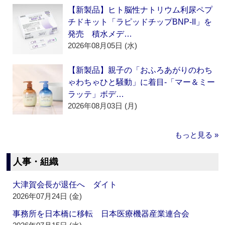
【新製品】ヒト脳性ナトリウム利尿ペプ
チドキット「ラピッドチップBNP-II」を
発売 積水メデ…
2026年08月05日 (水)
【新製品】親子の「おふろあがりのわち
ゃわちゃひと騒動」に着目‐「マー＆ミー
ラッテ」ボデ…
2026年08月03日 (月)
もっと見る »
人事・組織
大津賀会長が退任へ ダイト
2026年07月24日 (金)
事務所を日本橋に移転 日本医療機器産業連合会