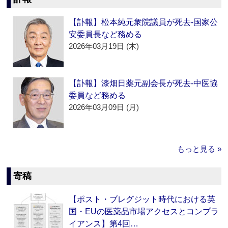
【訃報】松本純元衆院議員が死去‐国家公
安委員長など務める
2026年03月19日 (木)
【訃報】漆畑日薬元副会長が死去‐中医協
委員など務める
2026年03月09日 (月)
もっと見る »
寄稿
【ポスト・ブレグジット時代における英
国・EUの医薬品市場アクセスとコンプラ
イアンス】第4回…