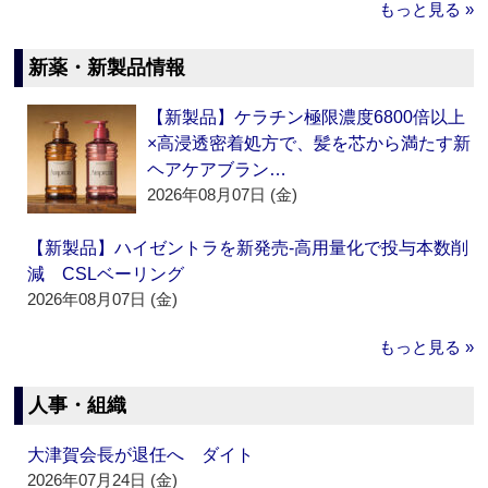
もっと見る »
新薬・新製品情報
【新製品】ケラチン極限濃度6800倍以上
×高浸透密着処方で、髪を芯から満たす新
ヘアケアブラン…
2026年08月07日 (金)
【新製品】ハイゼントラを新発売‐高用量化で投与本数削
減 CSLベーリング
2026年08月07日 (金)
もっと見る »
人事・組織
大津賀会長が退任へ ダイト
2026年07月24日 (金)