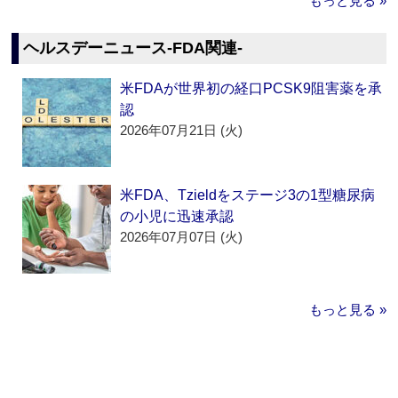
もっと見る »
ヘルスデーニュース‐FDA関連‐
米FDAが世界初の経口PCSK9阻害薬を承
認
2026年07月21日 (火)
米FDA、Tzieldをステージ3の1型糖尿病
の小児に迅速承認
2026年07月07日 (火)
もっと見る »