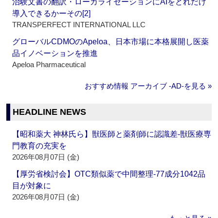
治験文書の翻訳・ローカライゼーションにAIをどれだけ
導入できるかーその[2]
TRANSPERFECT INTERNATIONAL LLC
グローバルCDMOのApeloa、日本市場に本格展開し医薬
品イノベーションを推進
Apeloa Pharmaceutical
おすすめ情報 アーカイブ ‐AD‐を見る »
HEADLINE NEWS
【昭和薬大 神林氏ら】獣医師と薬剤師に認識差‐獣医療専
門教育の充実を
2026年08月07日 (金)
【厚労省検討会】OTC類似薬で中間整理‐77成分1042品
目が対象に
2026年08月07日 (金)