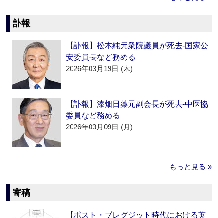
訃報
【訃報】松本純元衆院議員が死去‐国家公
安委員長など務める
2026年03月19日 (木)
【訃報】漆畑日薬元副会長が死去‐中医協
委員など務める
2026年03月09日 (月)
もっと見る »
寄稿
【ポスト・ブレグジット時代における英