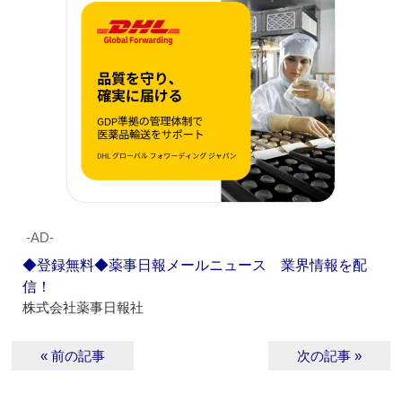
‐AD‐
◆登録無料◆薬事日報メールニュース 業界情報を配
信！
株式会社薬事日報社
« 前の記事
次の記事 »