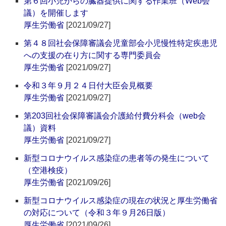
第６回小児からの臓器提供に関する作業班（Web会
議）を開催します
厚生労働省
[2021/09/27]
第４８回社会保障審議会児童部会小児慢性特定疾患児
への支援の在り方に関する専門委員会
厚生労働省
[2021/09/27]
令和３年９月２４日付大臣会見概要
厚生労働省
[2021/09/27]
第203回社会保障審議会介護給付費分科会（web会
議）資料
厚生労働省
[2021/09/27]
新型コロナウイルス感染症の患者等の発生について
（空港検疫）
厚生労働省
[2021/09/26]
新型コロナウイルス感染症の現在の状況と厚生労働省
の対応について（令和３年９月26日版）
厚生労働省
[2021/09/26]