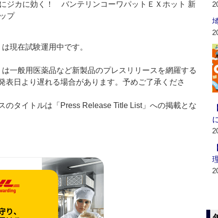
にジカに効く！ バンテリンコーワパットＥＸホット 新
2
ップ
2
t：新製品」は現在試験運用中です。
List：新製品」は一般用医薬品など新製品のプレスリリースを網羅する
発表日より遅れる場合があります。予めご了承くださ
ルは「Press Release Title List」への掲載とな
2
2