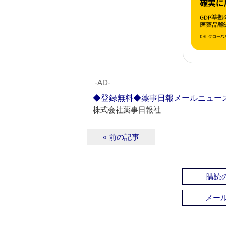
‐AD‐
◆登録無料◆薬事日報メールニュー
株式会社薬事日報社
« 前の記事
購読の
メー