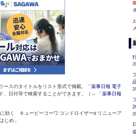
行
2
品
リースのタイトルをリスト形式で掲載。「
薬事日報 電子
2
ド、日付等で検索することができます。（→
「薬事日報
2
に効く キューピーコーワ コンドロイザーα リニューア
2
はじめ」
会