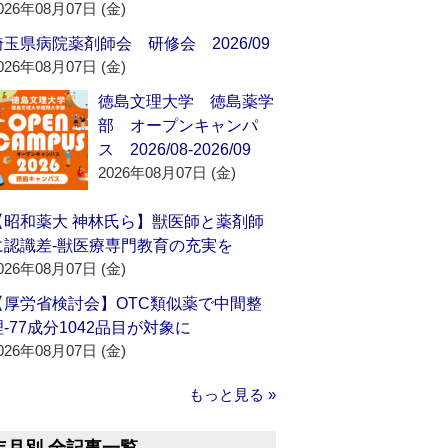
026年08月07日 (金)
埼玉県病院薬剤師会 研修会 2026/09
026年08月07日 (金)
徳島文理大学 徳島薬学
部 オープンキャンパ
ス 2026/08-2026/09
2026年08月07日 (金)
【昭和薬大 神林氏ら】獣医師と薬剤師
に認識差‐獣医療専門教育の充実を
026年08月07日 (金)
【厚労省検討会】OTC類似薬で中間整
理‐77成分1042品目が対象に
026年08月07日 (金)
もっと見る »