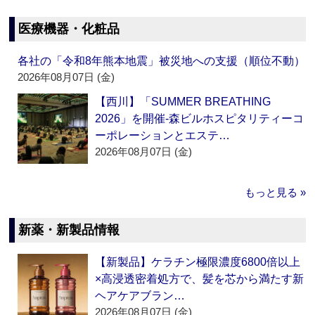
医療機器・化粧品
各社の「令和8年熊本地震」被災地への支援（順位不動）
2026年08月07日 (金)
【西川】「SUMMER BREATHING
2026」を開催‐森ビルホスピタリティーコ
ーポレーションとエステ…
2026年08月07日 (金)
もっと見る »
新薬・新製品情報
【新製品】ケラチン極限濃度6800倍以上
×高浸透密着処方で、髪を芯から満たす新
ヘアケアブラン…
2026年08月07日 (金)