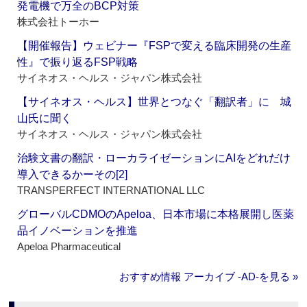
発電機で万全のBCP対策
株式会社トーホー
【開催報告】ウェビナー『FSPで変える臨床開発の生産
性』で振り返るFSP戦略
サイネオス・ヘルス・ジャパン株式会社
【サイネオス・ヘルス】世界とつなぐ「翻訳者」に 城
山氏に聞く
サイネオス・ヘルス・ジャパン株式会社
治験文書の翻訳・ローカライゼーションにAIをどれだけ
導入できるかーその[2]
TRANSPERFECT INTERNATIONAL LLC
グローバルCDMOのApeloa、日本市場に本格展開し医薬
品イノベーションを推進
Apeloa Pharmaceutical
おすすめ情報 アーカイブ ‐AD‐を見る »