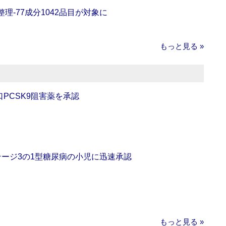
理‐77成分1042品目が対象に
もっと見る »
口PCSK9阻害薬を承認
をステージ3の1型糖尿病の小児に迅速承認
もっと見る »