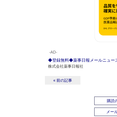
‐AD‐
◆登録無料◆薬事日報メールニュー
株式会社薬事日報社
« 前の記事
購読の
メー