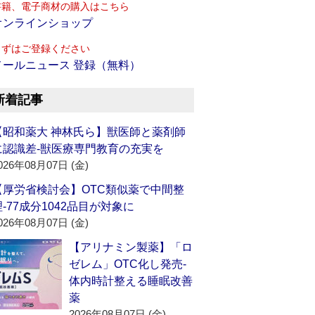
書籍、電子商材の購入はこちら
オンラインショップ
まずはご登録ください
メールニュース 登録（無料）
新着記事
【昭和薬大 神林氏ら】獣医師と薬剤師
に認識差‐獣医療専門教育の充実を
026年08月07日 (金)
【厚労省検討会】OTC類似薬で中間整
理‐77成分1042品目が対象に
026年08月07日 (金)
【アリナミン製薬】「ロ
ゼレム」OTC化し発売‐
体内時計整える睡眠改善
薬
2026年08月07日 (金)