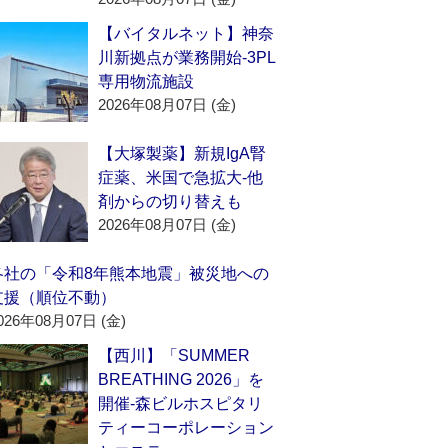
【バイタルネット】神奈
川新拠点が業務開始‐3PL
専用物流施設
2026年08月07日 (金)
【大塚製薬】新規IgA腎
症薬、米国で急拡大‐他
剤からの切り替えも
2026年08月07日 (金)
各社の「令和8年熊本地震」被災地への
支援（順位不動）
026年08月07日 (金)
【西川】「SUMMER
BREATHING 2026」を
開催‐森ビルホスピタリ
ティーコーポレーション