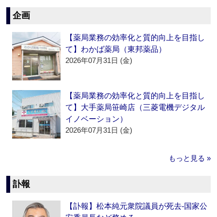
企画
【薬局業務の効率化と質的向上を目指し
て】わかば薬局（東邦薬品）
2026年07月31日 (金)
【薬局業務の効率化と質的向上を目指し
て】大手薬局笹崎店（三菱電機デジタル
イノベーション）
2026年07月31日 (金)
もっと見る »
訃報
【訃報】松本純元衆院議員が死去‐国家公