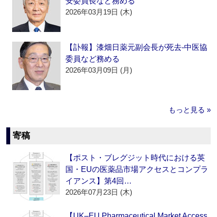
安委員長など務める
2026年03月19日 (木)
【訃報】漆畑日薬元副会長が死去‐中医協
委員など務める
2026年03月09日 (月)
もっと見る »
寄稿
【ポスト・ブレグジット時代における英
国・EUの医薬品市場アクセスとコンプラ
イアンス】第4回…
2026年07月23日 (木)
【UK–EU Pharmaceutical Market Access