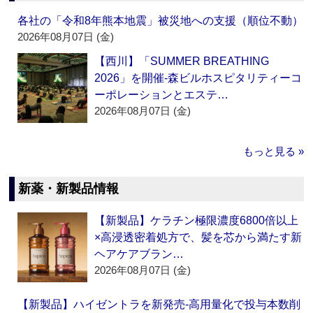
各社の「令和8年熊本地震」被災地への支援（順位不動）
2026年08月07日 (金)
【西川】「SUMMER BREATHING
2026」を開催‐森ビルホスピタリティーコ
ーポレーションとエステ…
2026年08月07日 (金)
もっと見る »
新薬・新製品情報
【新製品】ケラチン極限濃度6800倍以上
×高浸透密着処方で、髪を芯から満たす新
ヘアケアブラン…
2026年08月07日 (金)
【新製品】ハイゼントラを新発売‐高用量化で投与本数削