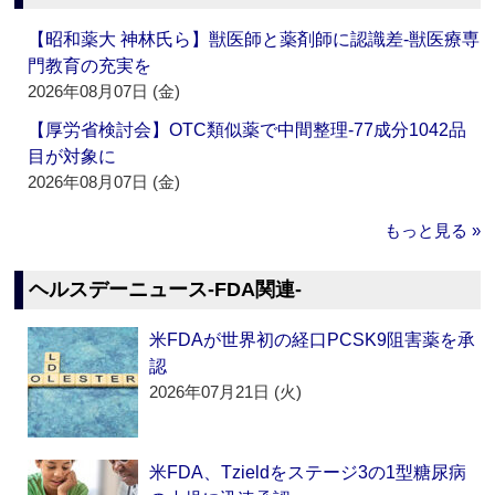
【昭和薬大 神林氏ら】獣医師と薬剤師に認識差‐獣医療専
門教育の充実を
2026年08月07日 (金)
【厚労省検討会】OTC類似薬で中間整理‐77成分1042品
目が対象に
2026年08月07日 (金)
もっと見る »
ヘルスデーニュース‐FDA関連‐
米FDAが世界初の経口PCSK9阻害薬を承
認
2026年07月21日 (火)
米FDA、Tzieldをステージ3の1型糖尿病