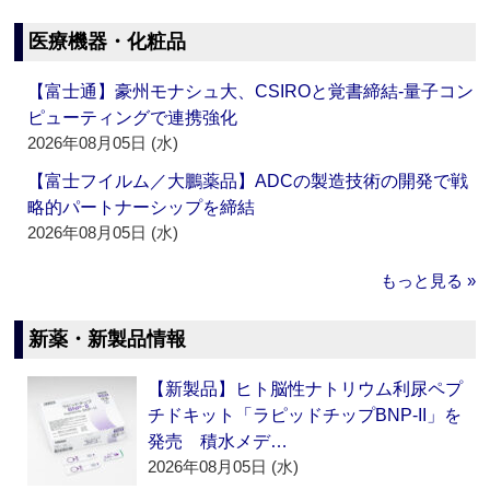
医療機器・化粧品
【富士通】豪州モナシュ大、CSIROと覚書締結‐量子コン
ピューティングで連携強化
2026年08月05日 (水)
【富士フイルム／大鵬薬品】ADCの製造技術の開発で戦
略的パートナーシップを締結
2026年08月05日 (水)
もっと見る »
新薬・新製品情報
【新製品】ヒト脳性ナトリウム利尿ペプ
チドキット「ラピッドチップBNP-II」を
発売 積水メデ…
2026年08月05日 (水)