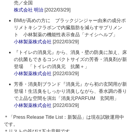
売／全国
株式会社 明治
[2022/03/29]
BMIが高めの方に ブラックジンジャー由来の成分ポ
リメトキシフラボンで内臓脂肪を減らすサプリメン
ト 小林製薬の機能性表示食品「ナイシヘルプ」
小林製薬株式会社
[2022/03/29]
『トイレの消臭元』から、消臭・壁の防臭に加え、床
の抗菌もできるコンパクトサイズの芳香・消臭剤が新
登場 「トイレの消臭元 抗菌＋」
小林製薬株式会社
[2022/03/29]
芳香・消臭剤ブランド『消臭元』から初の玄関用が新
登場！生活臭をしっかり消臭しながら、香水調の香り
で上品な空間を演出「消臭元PARFUM 玄関用」
小林製薬株式会社
[2022/03/29]
＊「Press Release Title List：新製品」は現在試験運用中
です。
＊リストの並びは五十音順です。