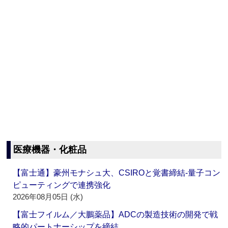
医療機器・化粧品
【富士通】豪州モナシュ大、CSIROと覚書締結‐量子コン
ピューティングで連携強化
2026年08月05日 (水)
【富士フイルム／大鵬薬品】ADCの製造技術の開発で戦
略的パートナーシップを締結