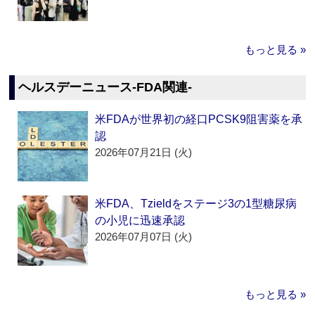
もっと見る »
ヘルスデーニュース‐FDA関連‐
米FDAが世界初の経口PCSK9阻害薬を承
認
2026年07月21日 (火)
米FDA、Tzieldをステージ3の1型糖尿病
の小児に迅速承認
2026年07月07日 (火)
もっと見る »