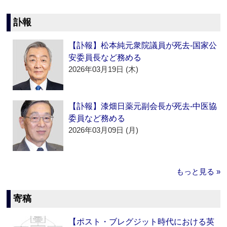
訃報
【訃報】松本純元衆院議員が死去‐国家公
安委員長など務める
2026年03月19日 (木)
【訃報】漆畑日薬元副会長が死去‐中医協
委員など務める
2026年03月09日 (月)
もっと見る »
寄稿
【ポスト・ブレグジット時代における英