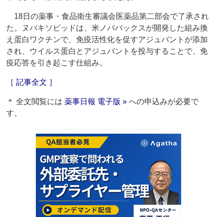
18日の薬事・食品衛生審議会医薬品第二部会で了承され
た。ヌバキソビッドは、米ノババックスが開発した組み換
え蛋白ワクチンで、免疫活性化を促すアジュバントが添加
され、ウイルス蛋白とアジュバントを投与することで、免
疫応答を引き起こす仕組み。
［ 記事全文 ］
＊ 全文閲覧には
薬事日報 電子版 »
への申込みが必要で
す。