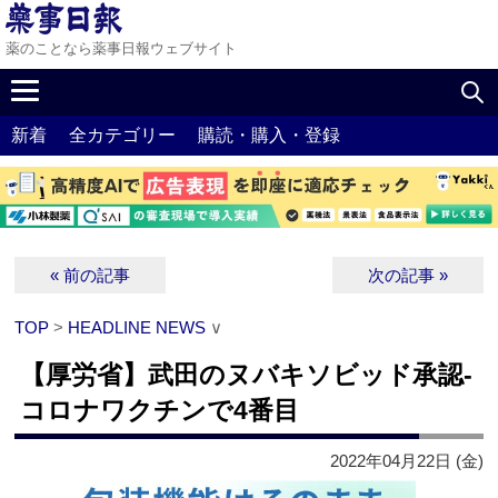
薬のことなら薬事日報ウェブサイト
新着
全カテゴリー
購読・購入・登録
« 前の記事
次の記事 »
TOP
>
HEADLINE NEWS
∨
【厚労省】武田のヌバキソビッド承認‐
コロナワクチンで4番目
2022年04月22日 (金)