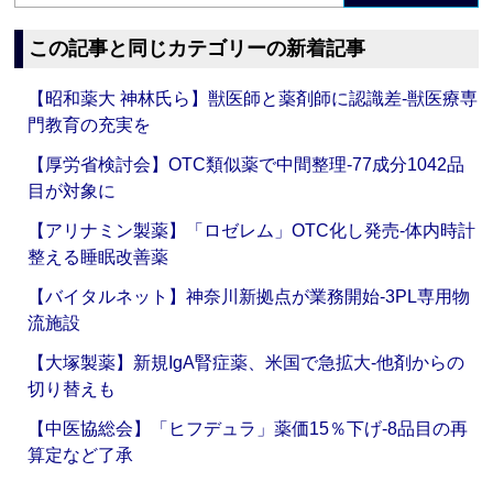
この記事と同じカテゴリーの新着記事
【昭和薬大 神林氏ら】獣医師と薬剤師に認識差‐獣医療専
門教育の充実を
【厚労省検討会】OTC類似薬で中間整理‐77成分1042品
目が対象に
【アリナミン製薬】「ロゼレム」OTC化し発売‐体内時計
整える睡眠改善薬
【バイタルネット】神奈川新拠点が業務開始‐3PL専用物
流施設
【大塚製薬】新規IgA腎症薬、米国で急拡大‐他剤からの
切り替えも
【中医協総会】「ヒフデュラ」薬価15％下げ‐8品目の再
算定など了承