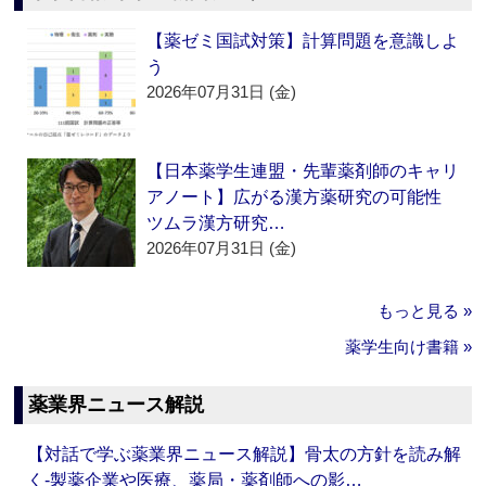
【薬ゼミ国試対策】計算問題を意識しよ
う
2026年07月31日 (金)
【日本薬学生連盟・先輩薬剤師のキャリ
アノート】広がる漢方薬研究の可能性
ツムラ漢方研究…
2026年07月31日 (金)
もっと見る »
薬学生向け書籍 »
薬業界ニュース解説
【対話で学ぶ薬業界ニュース解説】骨太の方針を読み解
く‐製薬企業や医療、薬局・薬剤師への影…