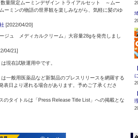
」から数量限定ムーミンデザイン トライアルセット ～ムー
2
ムーミンの物語の世界観を楽しみながら、気軽に髪のゆ
2
社
[2022/04/20]
ージュ メディカルクリーム」大容量28gを発売しまし
2/04/21]
t：新製品」は現在試験運用中です。
List：新製品」は一般用医薬品など新製品のプレスリリースを網羅する
2
発表日より遅れる場合があります。予めご了承くださ
ルは「Press Release Title List」への掲載とな
2