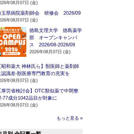
026年08月07日 (金)
埼玉県病院薬剤師会 研修会 2026/09
026年08月07日 (金)
徳島文理大学 徳島薬学
部 オープンキャンパ
ス 2026/08-2026/09
2026年08月07日 (金)
【昭和薬大 神林氏ら】獣医師と薬剤師
に認識差‐獣医療専門教育の充実を
026年08月07日 (金)
【厚労省検討会】OTC類似薬で中間整
理‐77成分1042品目が対象に
026年08月07日 (金)
もっと見る »