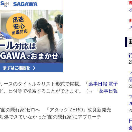
行
2
品
リースのタイトルをリスト形式で掲載。「
薬事日報 電子
2
ド、日付等で検索することができます。（→
「薬事日報
2
菌の隠れ家”ゼロへ 「アタック ZERO」改良新発売
2
対処できていなかった“菌の隠れ家”にアプローチ
会