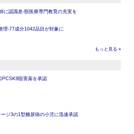
師に認識差‐獣医療専門教育の充実を
理‐77成分1042品目が対象に
もっと見る »
口PCSK9阻害薬を承認
をステージ3の1型糖尿病の小児に迅速承認