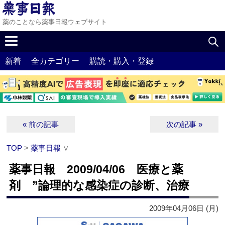
薬のことなら薬事日報ウェブサイト
新着
全カテゴリー
購読・購入・登録
« 前の記事
次の記事 »
TOP
>
薬事日報
∨
薬事日報 2009/04/06 医療と薬
剤 ”論理的な感染症の診断、治療
2009年04月06日 (月)