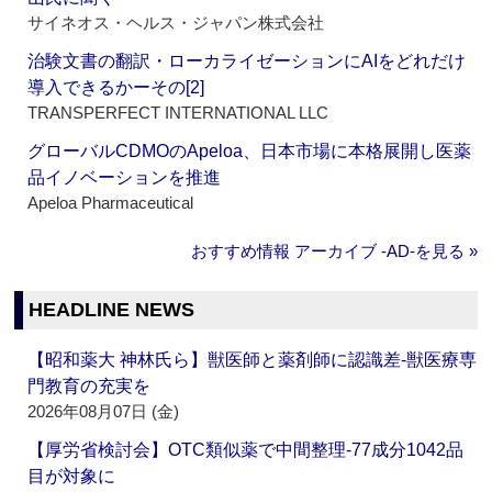
サイネオス・ヘルス・ジャパン株式会社
治験文書の翻訳・ローカライゼーションにAIをどれだけ
導入できるかーその[2]
TRANSPERFECT INTERNATIONAL LLC
グローバルCDMOのApeloa、日本市場に本格展開し医薬
品イノベーションを推進
Apeloa Pharmaceutical
おすすめ情報 アーカイブ ‐AD‐を見る »
HEADLINE NEWS
【昭和薬大 神林氏ら】獣医師と薬剤師に認識差‐獣医療専
門教育の充実を
2026年08月07日 (金)
【厚労省検討会】OTC類似薬で中間整理‐77成分1042品
目が対象に