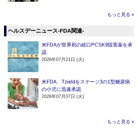
もっと見る »
ヘルスデーニュース‐FDA関連‐
米FDAが世界初の経口PCSK9阻害薬を承
認
2026年07月21日 (火)
米FDA、Tzieldをステージ3の1型糖尿病
の小児に迅速承認
2026年07月07日 (火)
もっと見る »