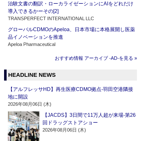
治験文書の翻訳・ローカライゼーションにAIをどれだけ
導入できるかーその[2]
TRANSPERFECT INTERNATIONAL LLC
グローバルCDMOのApeloa、日本市場に本格展開し医薬
品イノベーションを推進
Apeloa Pharmaceutical
おすすめ情報 アーカイブ ‐AD‐を見る »
HEADLINE NEWS
【アルフレッサHD】再生医療CDMO拠点‐羽田空港隣接
地に開設
2026年08月06日 (木)
【JACDS】3日間で11万人超が来場‐第26
回ドラッグストアショー
2026年08月06日 (木)